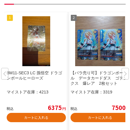
BM11-SEC3 LC 孫悟空 ドラゴ
【バラ売り可】ドラゴンボー
ンボールヒーローズ
ル データカードダス ゴテン
クス 爆レア 2枚セット
マイストア在庫：
4213
マイストア在庫：
3319
6375
7500
税込
円
税込
円
カートに入れる
カートに入れる