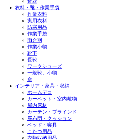
造花
衣料・靴・作業手袋
作業衣料
実用衣料
防寒用品
作業手袋
雨合羽
作業小物
靴下
長靴
ワークシューズ
一般靴、小物
傘
インテリア・家具・収納
ホームデコ
カーペット・室内敷物
屋内床材
カーテン・ブラインド
座布団・クッション
ベッド・寝具
こたつ用品
衣類収納用品