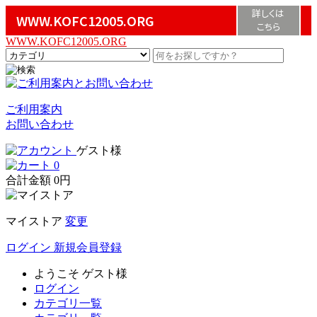
詳しくは
WWW.KOFC12005.ORG
こちら
WWW.KOFC12005.ORG
ご利用案内
お問い合わせ
ゲスト様
0
合計金額
0円
マイストア
変更
ログイン
新規会員登録
ようこそ
ゲスト様
ログイン
カテゴリ一覧