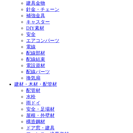
建具金物
針金・チェーン
補強金具
キャスター
DIY素材
安全
エアコンパーツ
電線
配線部材
配線結束
電設資材
配線パーツ
換気扇
建材・木材・配管材
配管材
水栓
雨ドイ
安全・足場材
屋根・外壁材
構造鋼材
ドア窓・建具