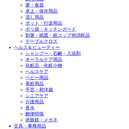
箸・食器
卓上・保存用品
流し用品
ポット・行楽用品
ポリ袋・キッチンガード
割箸・紙皿・紙コップ他消耗品
テーブルクロス
ヘルス＆ビューティー
シャンプー・石鹸・入浴剤
オーラルケア用品
化粧品・化粧小物
ヘルスケア
ベビー用品
美粧用品
手芸・和洋裁
シニアケア
介護用品
香水
郵便関係
老眼鏡・メガネ
文具・事務用品