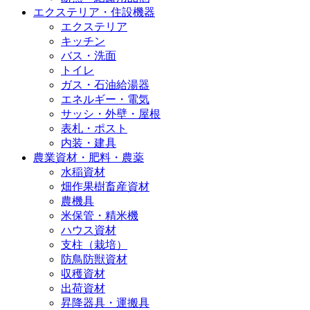
エクステリア・住設機器
エクステリア
キッチン
バス・洗面
トイレ
ガス・石油給湯器
エネルギー・電気
サッシ・外壁・屋根
表札・ポスト
内装・建具
農業資材・肥料・農薬
水稲資材
畑作果樹畜産資材
農機具
米保管・精米機
ハウス資材
支柱（栽培）
防鳥防獣資材
収穫資材
出荷資材
昇降器具・運搬具