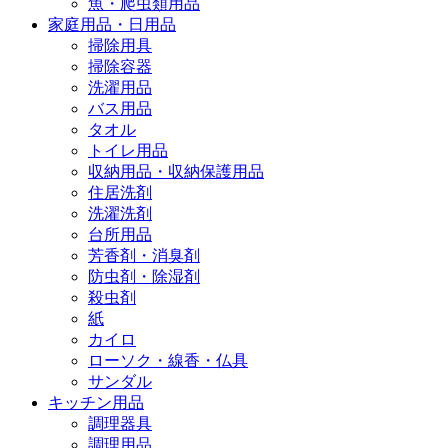
魚・爬虫類用品
家庭用品・日用品
掃除用具
掃除容器
洗濯用品
バス用品
タオル
トイレ用品
収納用品・収納保護用品
住居洗剤
洗濯洗剤
台所用品
芳香剤・消臭剤
防虫剤・除湿剤
殺虫剤
紙
カイロ
ローソク・線香・仏具
サンダル
キッチン用品
調理器具
調理用品