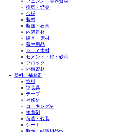
フェンス・境界資材
換気・煙突
合板
製材
断熱・石膏
内装建材
建具・床材
養生用品
ＤＩＹ木材
セメント・砂・砂利
ブロック
外構資材
塗料・補修剤
塗料
塗装具
テープ
補修材
コーキング材
接着剤
荷造・包装
シート
断熱・結露用品他