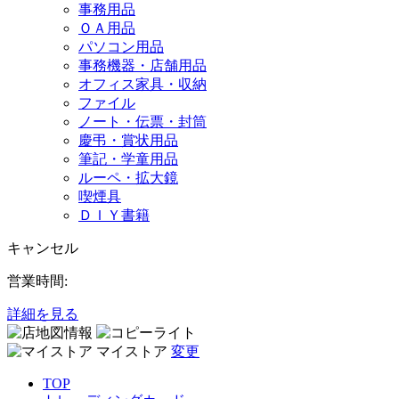
事務用品
ＯＡ用品
パソコン用品
事務機器・店舗用品
オフィス家具・収納
ファイル
ノート・伝票・封筒
慶弔・賞状用品
筆記・学童用品
ルーペ・拡大鏡
喫煙具
ＤＩＹ書籍
キャンセル
営業時間:
詳細を見る
マイストア
変更
TOP