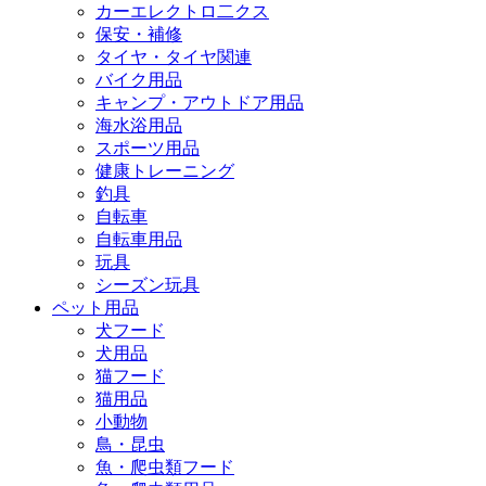
カーエレクトロ二クス
保安・補修
タイヤ・タイヤ関連
バイク用品
キャンプ・アウトドア用品
海水浴用品
スポーツ用品
健康トレーニング
釣具
自転車
自転車用品
玩具
シーズン玩具
ペット用品
犬フード
犬用品
猫フード
猫用品
小動物
鳥・昆虫
魚・爬虫類フード