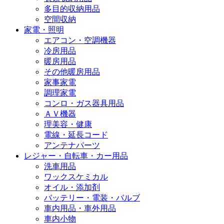
多目的収納用品
空間収納
家電・照明
エアコン・空調機器
冷房用品
暖房用品
その他暖房用品
家事家電
調理家電
コンロ・ガス器具用品
ＡＶ機器
理美容・健康
電線・延長コード
アンテナパーツ
レジャー・自転車・カー用品
洗車用品
ワックスケミカル
オイル・添加剤
バッテリー・電装・バルブ
車内用品・車外用品
車内小物