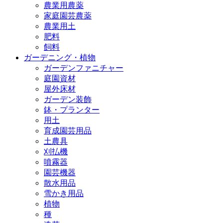
農業用農薬
家庭園芸農薬
農業用土
肥料
飼料
ガーデニング・植物
ガーデンファニチャー
庭園資材
屋外床材
ガーデン装飾
鉢・プランター
用土
育成園芸用品
土農具
刈払機
噴霧器
園芸機器
散水用品
雪かき用品
植物
種