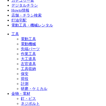
カテゴリ一覧
デジタルチラシ
Howto情報
店舗・チラシ検索
灯油宅配
電動工具・機械レンタル
工具
電動工具
電動機械
先端パーツ
作業工具
大工道具
左官道具
工具収納
保安
荷役
計測
研磨・ケミカル
金物・電材
釘・ビス
ネジボルト