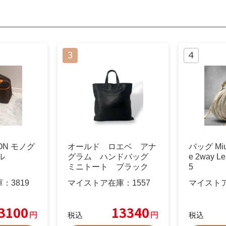
TON モノグ
オールド ロエベ アナ
バッグ Miu 
ル
グラム ハンドバッグ
e 2way Le
ミニトート ブラック
5
ナッパレザー
庫：
3819
マイストア在庫：
1557
マイスト
3100
13340
円
円
税込
税込