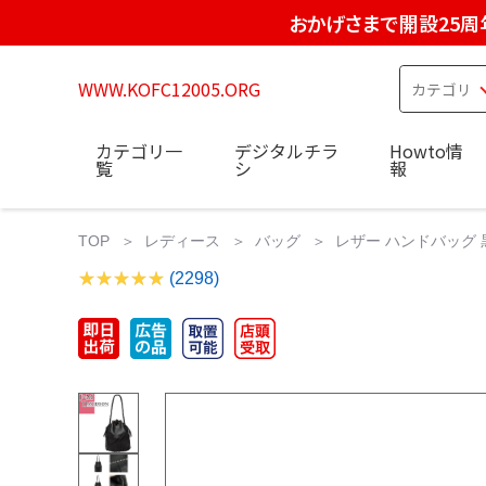
おかげさまで開設25周
WWW.KOFC12005.ORG
カテゴリ一
デジタルチラ
Howto情
覧
シ
報
TOP
レディース
バッグ
レザー ハンドバッグ 黒
(2298)