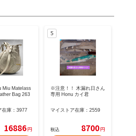
Miu Matelass
※注意！！ 木漏れ日さん
ather Bag 263
専用 Honu カイ君
ア在庫：
3977
マイストア在庫：
2559
16886
8700
円
円
税込