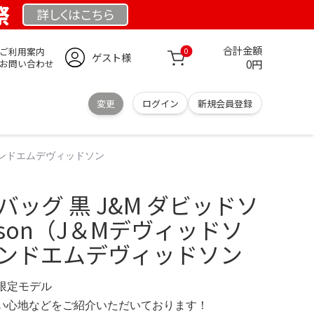
祭
詳しくは
こちら
合計金額
ご利用案内
0
ゲスト様
0円
お問い合わせ
変更
ログイン
新規会員登録
イアンドエムデヴィッドソン
バッグ 黒 J&M ダビッドソ
vidson（J＆Mデヴィッドソ
アンドエムデヴィッドソン
G 限定モデル
の使い心地などをご紹介いただいております！