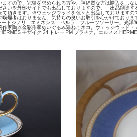
いますので、完璧を求められる方や、神経質な方は購入をしな
ださい※外部サイトでも出品しておりますので、 出品削除す
せて頂きます。※ウェッジウッドを色々と出品しておりますの
や喫煙者はおりません。気持ちの良いお取引を心がけております
ャードジノリ エミネンス ペルラ フルーツソーサー。光洋陶器
陶器金彩作家ぬいぐるみ猫ねこネコ。ウェッジウッド・ミラベル ミニ
MES モザイク 24 トレー PM プラチナ。エルメス HERM