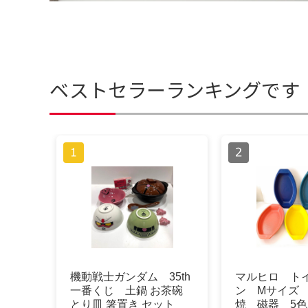
ベストセラーランキングです
機動戦士ガンダム 35th
マルヒロ ト
一番くじ 土鍋 お茶碗
ン Мサイズ
とり皿 箸置き セット
焼 磁器 5