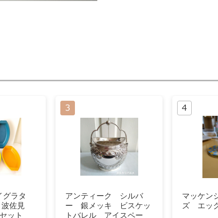
イグラタ
アンティーク シルバ
マッケン
 波佐見
ー 銀メッキ ビスケッ
ズ エッ
色セット
トバレル アイスペー