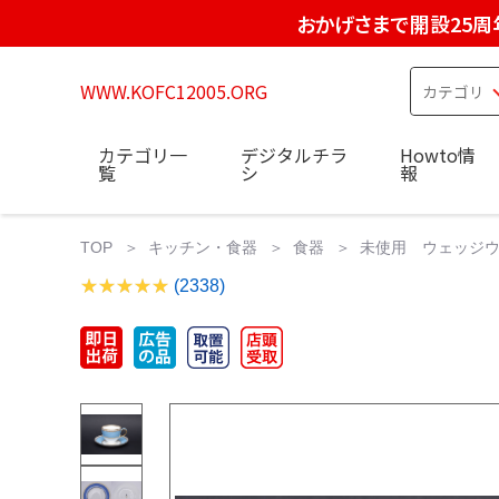
おかげさまで開設25周
WWW.KOFC12005.ORG
カテゴリ一
デジタルチラ
Howto情
覧
シ
報
TOP
キッチン・食器
食器
未使用 ウェッジウ
(2338)