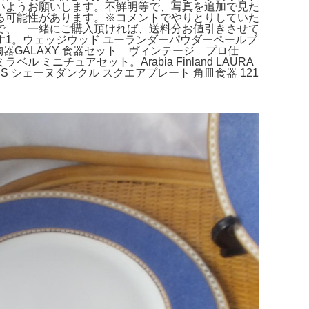
いようお願いします。不鮮明等で、写真を追加で見た
る可能性があります。※コメントでやりとりしていた
で、 一緒にご購入頂ければ、送料分お値引きさせて
1。ウェッジウッド ユーランダーパウダーペールブ
GALAXY 食器セット ヴィンテージ プロ仕
チュアセット。Arabia Finland LAURA
ES シェーヌダンクル スクエアプレート 角皿食器 121