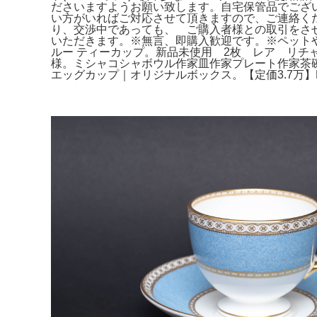
ださいますようお願い致します。自宅保管品でござ
い方がいればご対応させて頂きますので、ご連絡く
り、交渉中であっても、 ご購入者様との取引をさ
いただきます。※無言、即購入歓迎です。※ペット
ルー ティーカップ。新品未使用 2枚 レア リチ
様。ミシャコシャボウル作家皿作家プレート作家茶碗作家
エッグカップ｜オリジナルボックス。【定価3.7万】HER