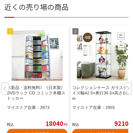
近くの売り場の商品
《新品・送料無料》《日本製》
コレクションケース ガラスデ サ
DVDラック CD コミック本棚ス
イズ幅42.5×奥行36.5×高さ162c
トッカー
m
マイストア在庫：
2873
マイストア在庫：
2955
18040
9210
税込
円
税込
円