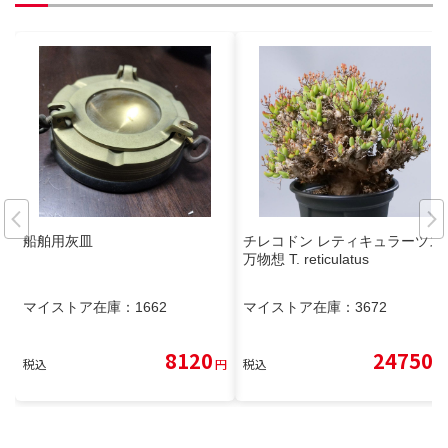
船舶用灰皿
チレコドン レティキュラーツス
万物想 T. reticulatus
マイストア在庫：
1662
マイストア在庫：
3672
8120
24750
税込
円
税込
円