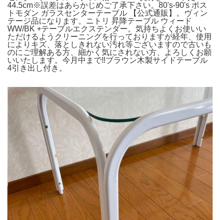
44.5cm※誤差はあらかじめご了承下さい。80's-90's ポス
トモダン ガラスセンターテーブル 【公式通販】。ヴィン
テージ品になります。ニトリ 昇降テーブル ウィード
WW/BK +テーブルエクステンダー。気持ちよくお使いい
ただけるようクリーニングを行っておりますが経年、使用
によりキズ、落としきれない汚れ等ございますので古いも
のにご理解ある方、細かく気にされない方、よろしくお願
いいたします。今月中まで‼️ブラウン木製サイドテーブル
4引き出し付き。