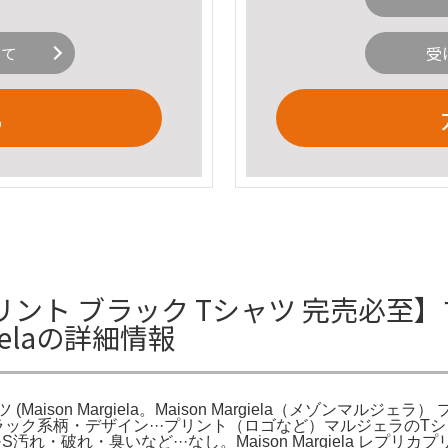
いて
受
る
ント ブラック Tシャツ 完売必至
gielaの詳細情報
n Margiela。Maison Margiela（メゾンマルジェラ） プリ
SSENSE。カラー···ブラック系柄・デザイン···プリント（ロゴなど）
汚れ・破れ・臭いなど···なし。Maison Margiela レ