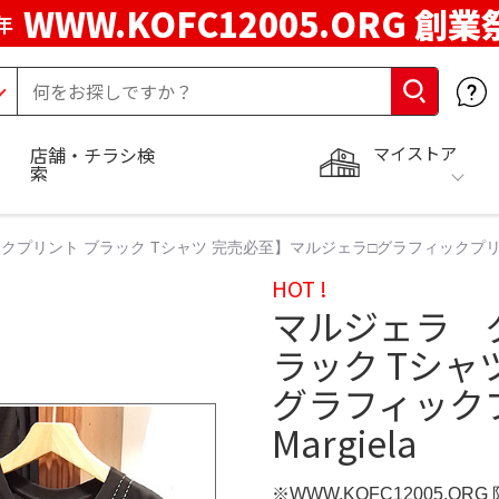
WWW.KOFC12005.ORG 創業
年
マイストア
店舗・チラシ検
索
リント ブラック Tシャツ 完売必至】マルジェラ□グラフィックプリントTシャツ
HOT !
マルジェラ 
ラック Tシャ
グラフィックプリ
Margiela
※WWW.KOFC12005.OR