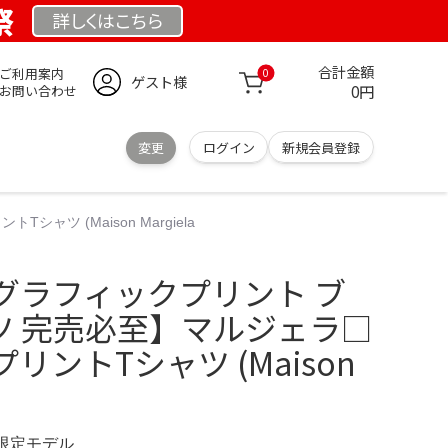
祭
詳しくは
こちら
合計金額
ご利用案内
0
ゲスト様
0円
お問い合わせ
変更
ログイン
新規会員登録
 (Maison Margiela
グラフィックプリント ブ
ツ 完売必至】マルジェラ□
ントTシャツ (Maison
G 限定モデル