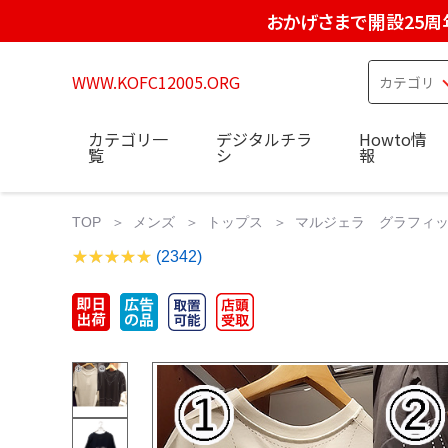
おかげさまで開設25周
WWW.KOFC12005.ORG
カテゴリ一
デジタルチラ
Howto情
覧
シ
報
TOP
メンズ
トップス
マルジェラ グラフィックプ
(2342)