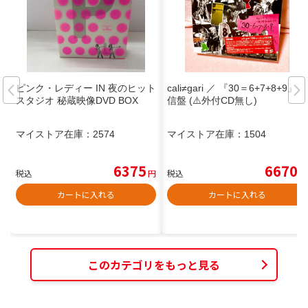
ピンク・レディー IN 夜のヒット
cali≠gari ／ 『30＝6+7+8+9』狂
スタジオ 秘蔵映像DVD BOX
信盤 (⚠️外付CD無し)
マイストア在庫：
2574
マイストア在庫：
1504
6375
6670
税込
円
税込
円
カートに入れる
カートに入れる
このカテゴリをもっと見る