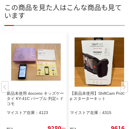
この商品を見た人はこんな商品も見て
います
新品未使用 docomo キッズケー
【新品未使用】ShiftCam ProGri
タイ KY-41C パープル 判定○ ド
p スターターキット
コモ
マイストア在庫：
4123
マイストア在庫：
4315
9280
9616
税込
円
税込
円