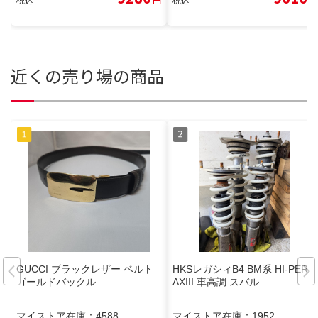
近くの売り場の商品
GUCCI ブラックレザー ベルト
HKSレガシィB4 BM系 HI-PERM
ゴールドバックル
AXIII 車高調 スバル
マイストア在庫：
4588
マイストア在庫：
1952