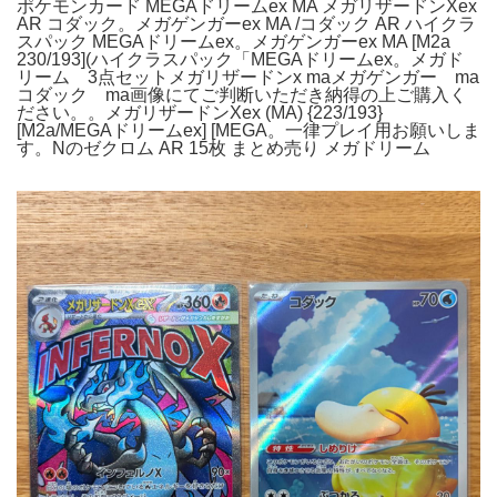
ポケモンカード MEGAドリームex MA メガリザードンXex
AR コダック。メガゲンガーex MA /コダック AR ハイクラ
スパック MEGAドリームex。メガゲンガーex MA [M2a
230/193](ハイクラスパック「MEGAドリームex。メガド
リーム 3点セットメガリザードンx maメガゲンガー ma
コダック ma画像にてご判断いただき納得の上ご購入く
ださい。。メガリザードンXex (MA) {223/193}
[M2a/MEGAドリームex] [MEGA。一律プレイ用お願いしま
す。Nのゼクロム AR 15枚 まとめ売り メガドリーム