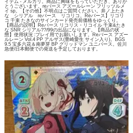
イテム - メルカリ。商品に興味をもっていただき、ありが
とうございます。reバース アズールレーン フリッツルメ
イ sp。【その他】不明点はご質問ください。井ノ上たき
な シリアル reバース リコリコ。Reバース】リコリ
コ 千束 たきなのサインカード発売前価格をゆっくり。
【商品の説明】Reバース リコリス・リコイル 千束&たき
な SNR シリアル??/99の出品になります。【商品の状
態】使用状況 :プレイ用でお願いします。Reバース アズー
ルレーン Vol.4 PP アルザス(豊崎愛生 サイン入り)。BGS
9.5 宝多六花＆南夢芽 BP グリッドマン ユニバース。佐川
急便/日本郵便での発送を予定しております。