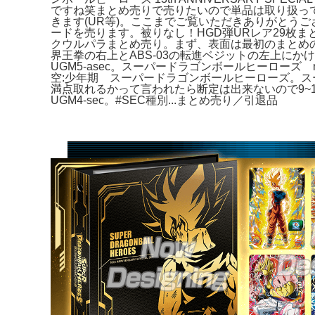
ですね笑まとめ売りで売りたいので単品は取り扱ってな
きます(UR等)。ここまでご覧いただきありがとうございま
ードを売ります。被りなし！HGD弾URレア29枚
クウルパラまとめ売り。まず、表面は最初のまとめの写
界王拳の右上とABS-03の転進ベジットの左上にか
UGM5-asec。スーパードラゴンボールヒーローズ m
空:少年期 スーパードラゴンボールヒーローズ。スー
満点取れるかって言われたら断定は出来ないので9~1
UGM4-sec。#SEC種別...まとめ売り／引退品