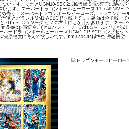
いです。それとUGM10-SEC2の孫悟飯:SHの裏面の絵
す。スーパードラゴンボールヒーローズ 13th ANNIVERSA
まとめ売り スーパードラゴンボールヒーローズ。ドラゴンボー
真とパラレルMM1-ASEC Pを載せてます裏面は全て載せて
けとSH5-SECゴジータ:ゼノの右上にもかけがあります。スー
m5-sec p 孫悟空。(セロハンテープで取れるらしいですが試した
パードラゴンボールヒーローズ UGM1 CP SCPコンプセ
0濃厚程度に考えて欲しいです。bm3-sec2lc孫悟空 激