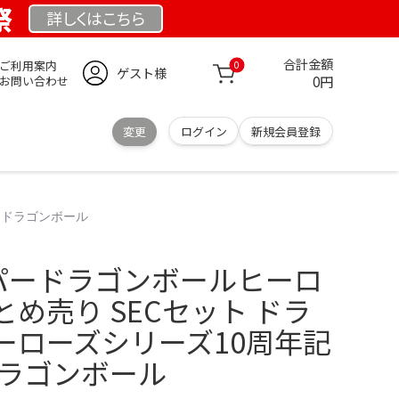
祭
詳しくは
こちら
合計金額
ご利用案内
0
ゲスト様
0円
お問い合わせ
変更
ログイン
新規会員登録
ードラゴンボール
ーパードラゴンボールヒーロ
まとめ売り SECセット ドラ
ーローズシリーズ10周年記
ドラゴンボール