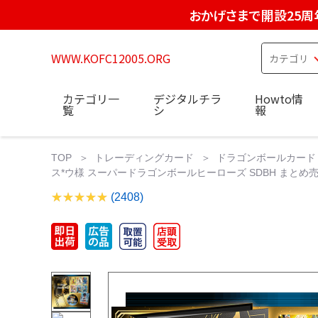
おかげさまで開設25周
WWW.KOFC12005.ORG
カテゴリ一
デジタルチラ
Howto情
覧
シ
報
TOP
トレーディングカード
ドラゴンボールカード
ス*ウ様 スーパードラゴンボールヒーローズ SDBH まとめ
(2408)