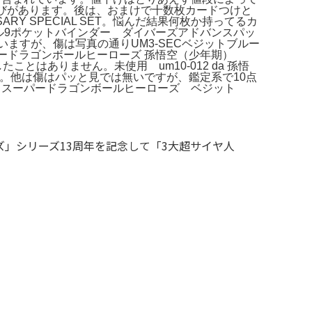
の飛びがあります。後は、おまけで十数枚カードつけと
RY SPECIAL SET。悩んだ結果何枚か持ってるカ
ル9ポケットバインダー ダイバーズアドバンスパッ
いますが、傷は写真の通りUM3-SECベジットブルー
パードラゴンボールヒーローズ 孫悟空（少年期）
ことはありません。未使用 um10-012 da 孫悟
ット。他は傷はパッと見では無いですが、鑑定系で10点
怒悟空。スーパードラゴンボールヒーローズ ベジット