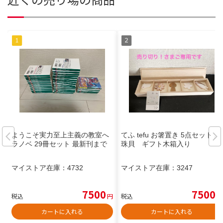
ようこそ実力至上主義の教室へ
てふ tefu お箸置き 5点セット 真
ラノベ 29冊セット 最新刊まで
珠貝 ギフト木箱入り
マイストア在庫：
4732
マイストア在庫：
3247
7500
7500
税込
円
税込
円
カートに入れる
カートに入れる