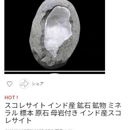
シェア
HOT !
スコレサイト インド産 鉱石 鉱物 ミネ
ラル 標本 原石 母岩付き インド産スコ
レサイト