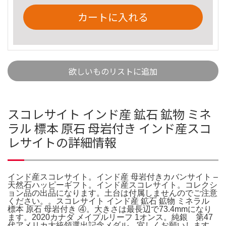
カートに入れる
欲しいものリストに追加
スコレサイト インド産 鉱石 鉱物 ミネ
ラル 標本 原石 母岩付き インド産スコ
レサイトの詳細情報
インド産スコレサイト。インド産 母岩付きカバンサイト –
天然石ハッピーギフト。インド産スコレサイト。コレクシ
ョン品の出品になります。土台は付属しませんのでご注意
ください。。スコレサイト インド産 鉱石 鉱物 ミネラル
標本 原石 母岩付き ④。大きさは最長辺で73.4mmになり
ます。2020カナダ メイプルリーフ 1オンス。純銀 第47
代アメリカ大統領選出記念メダル。宜しくお願いします。