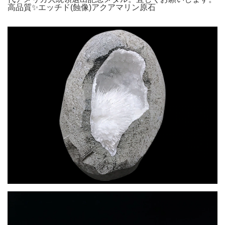
高品質✨エッチド(蝕像)アクアマリン原石