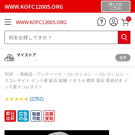
詳しくは
WWW.KOFC12005.ORG
こちら
0
WWW.KOFC12005.ORG
マイストア
変更
TOP
美術品・アンティーク・コレクション
コレクション
スコレサイト インド産 鉱石 鉱物 ミネラル 標本 原石 母岩付き イ
ンド産スコレサイト
(2352)