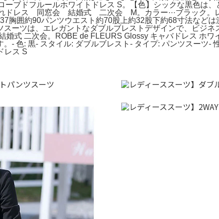
い。ローブドフルールホワイトドレス S。【色】シックな黒色は
ばれドレス 同窓会 結婚式 二次会 M。カラー···ブラック
約37胸囲約90パンツウエスト約70股上約32股下約68寸法な
ツスーツは、エレガントなダブルブレストデザインで、ビジネ
婚式 二次会。ROBE de FLEURS Glossy キャバドレ
色: 黒- スタイル: ダブルブレスト- タイプ: パンツスーツ
ドレス S