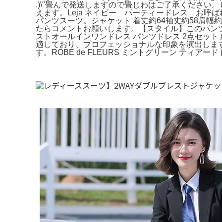
.)\"畳んで発送しますので畳じわはご了承くださ
えます。Leja ネイビー パーティードレス お呼
パンツスーツ。ジャケット 着丈約64袖丈約58肩幅
たらコメントお願いします。【スタイル】このパン
ストオールインワンドレス パンツドレス 2点セット 結
適しており、プロフェッショナルな印象を演出します。- 
す。ROBE de FLEURS ミントグリーン ティアード