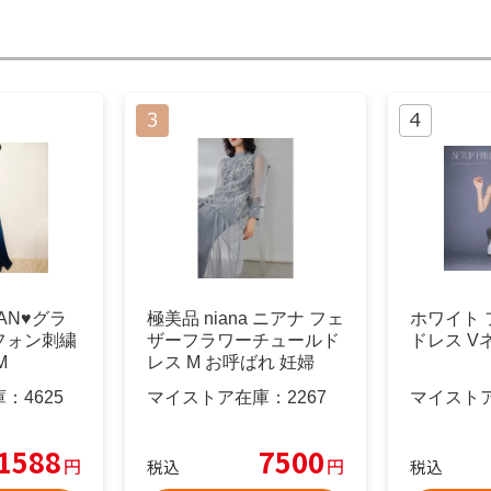
AN♥️グラ
極美品 niana ニアナ フェ
ホワイト 
フォン刺繍
ザーフラワーチュールド
ドレス Vネ
M
レス M お呼ばれ 妊婦
庫：
4625
マイストア在庫：
2267
マイスト
1588
7500
円
円
税込
税込