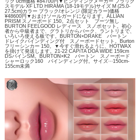
ック 0cm価格 ¥84700円▼ビンディングメーカー フラック
スモデル XF LTD HIRAMA (18-19モデル)サイズ M (25.0-
27.5cm)カラー ブラック/オレンジ (限定カラー)価格
¥48600円▼おまけソールガードになります。ALLIAN
PRISM スノーボード 150。2点セット ブーツ無し
BURTON FEELGOOD レディース スノボセット。初心
者から中級者まで、グラトリからパーク、ラントリまで、
いろいろ使える板です。BURTON×DRAKE バートン
ドレイクバインディング付 スノーボードセット。Burton
フリーシンカー 150。▼今すぐ滑れるように、HOTWAX
を掛けて発送します。21-22 CAPiTA DOA WIDE 159cm
DSバインSM。BURTON×K2 バートン スノーボード
シャーロック160 バインディング付。サイズ···150cm-
155cm未満