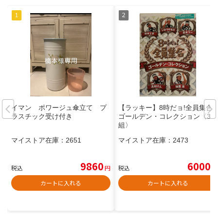
イマン ポワージュ傘立て プ
【ラッキー】8時だョ!全員集合
ラスチック受け付き
ゴールデン・コレクション〈3枚
組〉
マイストア在庫：
2651
マイストア在庫：
2473
9860
6000
税込
円
税込
円
カートに入れる
カートに入れる