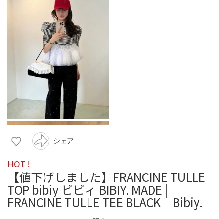
シェア
HOT !
【値下げしました】FRANCINE TULLE
TOP bibiy ビビィ BIBIY. MADE |
FRANCINE TULLE TEE BLACK｜Bibiy.