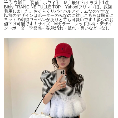
ー シワ加工 長袖 ホワイト M。最終下げ ラスト1点
Bibiy FRANCINE TULLE TOP｜Yahoo!フリマ（旧。数回
着用しました。おそらくリバイバルアイテムなのですが、
以前のデザインはボーダーのみなのに対しこちらは胸元に
ヨットの刺繍ワッペンがありとても可愛いです！多少のお
値下げ可能です！サイズ···Mカラー···レッド系柄・デザイ
ン···ボーダー季節感···春,秋汚れ・破れ・臭いなど···なし