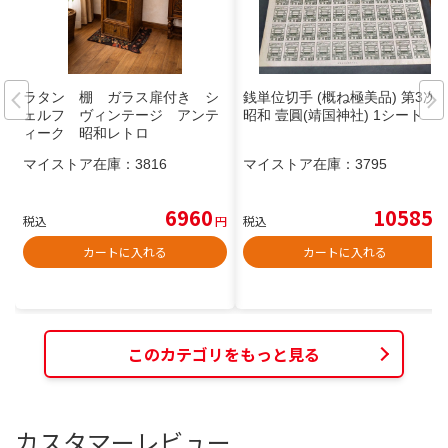
ラタン 棚 ガラス扉付き シ
銭単位切手 (概ね極美品) 第3次
ェルフ ヴィンテージ アンテ
昭和 壹圓(靖国神社) 1シート
ィーク 昭和レトロ
マイストア在庫：
3816
マイストア在庫：
3795
6960
10585
税込
円
税込
円
カートに入れる
カートに入れる
このカテゴリをもっと見る
カスタマーレビュー