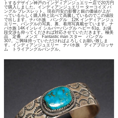
トするデザイン神戸のインディアンジュエリー店で20万円
で購入しました。インディアンジュエリー ターコイズ バ
ングル ブレスレット。現在円安の影響と銀の価値が上が
っているらしく購入時と比べて高騰しているのでこの値段
で出します。ナバホ族 バングル 12K インディアンジュ
エリー。バングルの写真、裏、着用写真載せています。ナ
バホ族 14Kインレイ シルバーバングル ヘビー 61g。お値
段交渉も仰ってくだされば対応させていただきます。極美
品 定番 メンズ Fantastic man スター バングル
307。ご興味持っていただければよろしくお願い致しま
す。インディアンジュエリー ナバホ族 ディアブロッサ
ム トライアングルバングル。