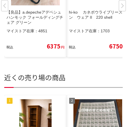
【良品】a.depecheアデペシュ
hi-ko カネボウライブリースキ
ハンモック フォールディングチ
ン ウェア II 220 shell
ェア グリーン
マイストア在庫：
4851
マイストア在庫：
1703
6375
6750
税込
円
税込
円
近くの売り場の商品