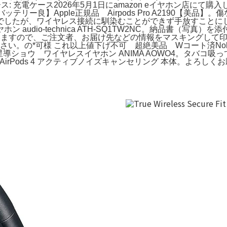
 充電ケース2026年5月1日にamazon eイヤホン店にて購入しまし
リー良】Apple正規品 Airpods Pro A2190【美
良い商品でしたが、ワイヤレス接続に馴染むことができず手放すことにしま
o-technica ATH-SQ1TW2NC。納品書（写真）を添付いたしま
すので、ご注文者、お届け先などの情報をマスキングして印刷した
い。の*可様 これ以上値下げ不可 超絶美品 Wコート済Noble
ョウ ワイヤレスイヤホン ANIMA AOWO4。タバコ吸っていません
ds 4 アクティブノイズキャンセリング 本体。よろしくお願いします。イ