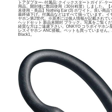
トアダプター- 付属品: クイックスタートガイド- ケース:
用品。開封後に数回使用（30分程度）しました。【バッテ
未使用・美品】Nothing Ear (3) ホワイト。
最終値下げ。付属品などはすべて揃っています。イヤホン audi
ヤホン第2世代。※原本には個人情報が記載されていま
ヘッドセット 新品未開封 ブラック。写真をご覧くださ
経質な方はご遠慮下さい。ONKYO コラボイヤホン星導シ
レスイヤホン ANC搭載。ペットも買っていません。AirPo
Black1。