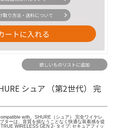
け取り方法・送料について
カートに入れる
欲しいものリストに追加
 SHURE シュア （第2世代） 完
 - Compatible with。SHURE（シュア） 完全ワイヤレ
ットアダプターは、音質を損なうことなく快適な装着感を提
UE WIRELESS GEN 2- タイプ: セキュアフィッ