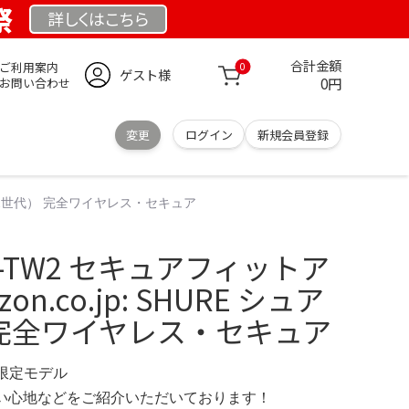
祭
詳しくは
こちら
合計金額
ご利用案内
0
ゲスト様
0円
お問い合わせ
変更
ログイン
新規会員登録
ア （第2世代） 完全ワイヤレス・セキュア
CE-TW2 セキュアフィットア
n.co.jp: SHURE シュア
 完全ワイヤレス・セキュア
G 限定モデル
の使い心地などをご紹介いただいております！