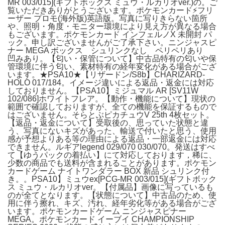
MR 003/015](ギフトボックス ミュウ・ルカリオver.)の。ご
覧いただきありがとうございます。ポケモンカード⚡フリ
ーザー プロモ(海外版)英語版。写真に写りきらない箇所
や、照明・角度・モニター環境により見え方が異なる場合
もございます。ポケモンカード インフェルノX 未開封 パ
ック。申し訳ございませんがご了承下さい。ニンジャスピ
ナー MEGA ボックス シュリンクなし ペリペリあり
凹みあり。【匂い・保管について】中古品特有の匂いや保
管環境に伴う匂い、素材特有の経年変化がある場合がござ
います。★PSA10★【リザードン/S8b】CHARIZARD-
HOLO 017/184。イメージ違いによる返品・返金には対応
しておりません。【PSA10】ミジュマル AR [SV11W
102/086]ホワイトフレア。【動作・機能について】現状の
範囲で確認しておりますが、全ての機能を保証するもので
はございません。そらとぶピカチュウV 25th 4枚セット。
【返品・返金について】受取後の、思っていた状態と違
う、写真にないキズがあった、輸送で付いたと思う、使用
感が予想よりある等の理由による返品・一部返金には対応
できません。ルギアlegend 029/070 030/070。発送はすべ
て【ゆうパックの着払い】にて対応しております，稀に、
少数の商品でも送料が含まれることがあります。ポケモン
カードゲーム ナイトワンダラー BOX 新品 シュリンク付
き。。PSA10】ミュウex[PCG-MR 003/015](ギフトボック
ス ミュウ・ルカリオver。【付属品】画像に写っているも
のが全てとなります。【状態について】中古品のため、使
用に伴う擦れ、キズ、汚れ、経年劣化等がある場合がござ
います。ポケモンカードゲーム ニンジャスピナー
MEGA。ポケモンカード イーブイ CHAMPIONSHIP