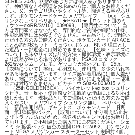
SERIES 2020。状態の感じ方には個人差がありますの
で、神経質な方や完璧をお求めの方はご購入をお控えくだ
さい。又、カテゴリ違いやタイトル等、間違える事があり
ます。ポケモンカードゲーム メガブレイブ box シュ
リンクなしペリペリあり。★PSA10★【ロケット団のミ
ュウツーex/RR/SV10】 039/098。【専門性について】当
方は専門家ではないため、専門的なご質問や細部の仕様、
性能比較等にはお答えできません。中古品としてご理解い
ただける方のみご購入ください。ポケモンカード AR ACE
まとめ約50枚セット。ミュウex ポケカ。匂いを理由とし
た返品・一部返金には対応できません。【色味・サイズに
ついて】色味やサイズは計測方法・撮影環境・表示環境に
より誤差が生じる場合があります。PSA10 コダック
262/sv-p ジム プロモ。ゲッコウガ海外プロモ 25th。
【衣類について】擦れ、毛羽立ち、使用感、多少の汚れ等
がある場合がございます。サイズ感や着用感には個人差が
あり、細部の見落としやイメージ違いによる返品・一部返
金には対応できません。ピカチュウ S8a-G 003/015 ミラ
ー （25th GOLDENBOX）。バイオレットex box シュリン
ク付き。音・反応・使用感など主観的な理由による対応は
致しかねます。現状品としてご理解いただける方のみご購
入ください。メガブレイブ シュリンク無し ぺりぺり有
り 新品未開封品。ギャラドス ポケモンカード 旧裏
面 第1弾拡張パック。【取引について】すり替え防止お
よびトラブル防止のため、発送後のキャンセルはお断りし
ております。ご不明点はご購入前にご確認ください。シェ
イミ ☆ 拡張パック 破空の激闘 DP6 012/092。ポケモンカ
ード MEGA メガゲンガー スターターセット 未開封 4個。