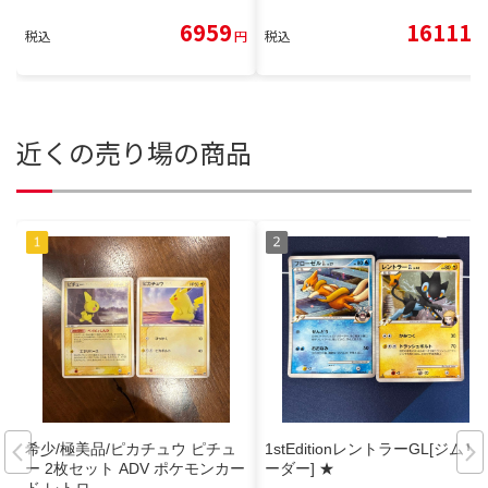
6959
16111
税込
円
税込
円
近くの売り場の商品
希少/極美品/ピカチュウ ピチュ
1stEditionレントラーGL[ジムリ
ー 2枚セット ADV ポケモンカー
ーダー] ★
ド レトロ