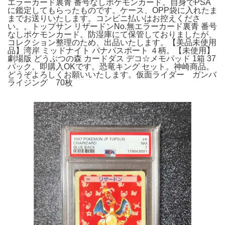
エラーカード裏青 番号なしポケモンカード。自身でPSA
に鑑定してもらったものです。ケース、OPP袋に入れたま
までお送りいたします。コンビニ払いはお控えくださ
い。。トップサン リザードンNo.無エラーカード裏青 番号
なしポケモンカード。防湿庫にて保管しておりましたが、
コレクション整理のため、出品いたします。【美品未使用
品】湾岸 ミッドナイト バナパスポート ４柄。【未使用】
劇場版 どうぶつの森 カードダス デコ☆メモパッド 1箱 37
パック。即購入OKです。恐竜キング セット。神崎商品。
どうぞよろしくお願いいたします。仮面ライダー ガンバ
ライジング 70枚