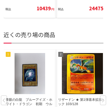
10439
24475
税込
円
税込
円
近くの売り場の商品
青眼の白龍 ブルーアイズ・ホ
リザードン ★ 第1弾基本拡張パ
ワイト・ドラゴン 初期 ウル
ック 103/128