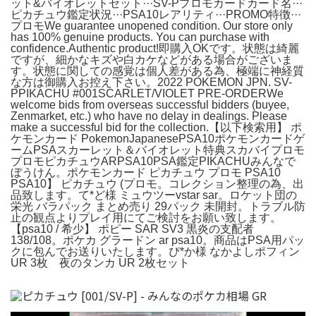
ット&バイオレットセット···SV-Pプロモカードカード名···
ピカチュウ鑑定状況···PSA10レアリティ···PROMO特徴···
プロモWe guarantee unopened condition. Our store only
has 100% genuine products. You can purchase with
confidence.Authentic product!即購入OKです。状態は綺麗
ですが、細かなキズや白カケなどがある場合がございま
す。状態に関しての感覚は個人差がある為、極端に神経質
な方は御購入お控え下さい。2022 POKEMON JPN. SV-
PPIKACHU #001SCARLET/VIOLET PRE-ORDERWe
welcome bids from overseas successful bidders (buyee,
Zenmarket, etc.) who have no delay in dealings. Please
make a successful bid for the collection.【以下検索用】 ポ
ケモンカード PokemonJapanesePSA10ポケモンカードゲ
ームPSAスカーレット＆バイオレット特典スカバイプロモ
プロモピカチュウARPSA10PSA鑑定PIKACHUみんなで
ぼうけん。ポケモンカード ピカチュウ プロモ PSA10
PSA10】 ピカチュウ (プロモ。コレクション整理の為、出
品致します。て*ど様 ミュウツーvstar sar。ロケット団の
栄光 バラパック まとめ売り 29パック 未開封。トラブル防
止の観点よりプレイ用にてご検討をお願い致します。
【psa10 / 希少】 ポピー SAR SV3 黒炎の支配者
138/108。ポケカ グラードン ar psa10。商品はPSA用パッ
クに包んでお送りいたします。ぴ*か様 なかよしポフィン
UR 3枚 夜のタンカ UR 2枚セット