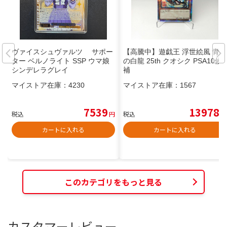
ヴァイスシュヴァルツ サポー
【高騰中】遊戯王 浮世絵風 青眼
ター ベルノライト SSP ウマ娘
の白龍 25th クオシク PSA10候
シンデレラグレイ
補
マイストア在庫：
4230
マイストア在庫：
1567
7539
13978
税込
円
税込
円
カートに入れる
カートに入れる
このカテゴリをもっと見る
カスタマーレビュー