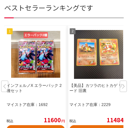
ベストセラーランキングです
インフェルノX エラーパック 2
【美品】カツラのヒトカゲ リザ
種セット
ード 旧裏
マイストア在庫：
1692
マイストア在庫：
2229
11600
11484
税込
円
税込
円