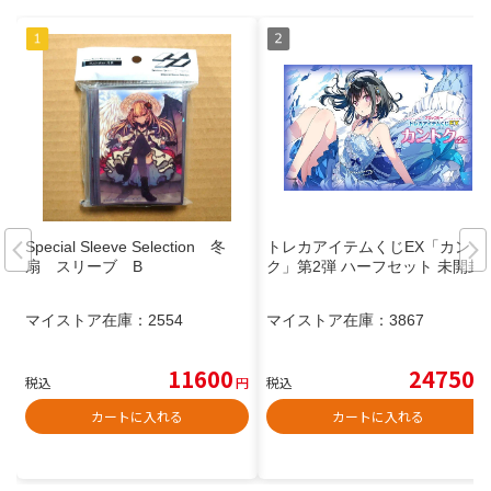
Special Sleeve Selection 冬
トレカアイテムくじEX「カント
扇 スリーブ B
ク」第2弾 ハーフセット 未開封
マイストア在庫：
2554
マイストア在庫：
3867
11600
24750
税込
円
税込
円
カートに入れる
カートに入れる