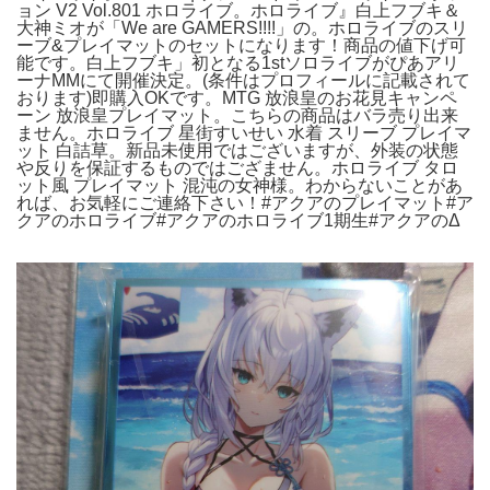
ョン V2 Vol.801 ホロライブ。ホロライブ』白上フブキ＆
大神ミオが「We are GAMERS!!!!」の。ホロライブのスリ
ーブ&プレイマットのセットになります！商品の値下げ可
能です。白上フブキ」初となる1stソロライブがぴあアリ
ーナMMにて開催決定。(条件はプロフィールに記載されて
おります)即購入OKです。MTG 放浪皇のお花見キャンペ
ーン 放浪皇プレイマット。こちらの商品はバラ売り出来
ません。ホロライブ 星街すいせい 水着 スリーブ プレイマ
ット 白詰草。新品未使用ではございますが、外装の状態
や反りを保証するものではござません。ホロライブ タロ
ット風 プレイマット 混沌の女神様。わからないことがあ
れば、お気軽にご連絡下さい！#アクアのプレイマット#ア
クアのホロライブ#アクアのホロライブ1期生#アクアのΔ