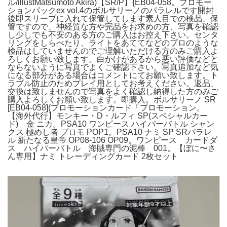
ル/illustMatsumoto Akira)【SR/P】{EB04-058。プロモー
ションパックex vol.4のボルサリーノのパラレルです開封
後即スリーブに入れて保管してします素人目での検品、保
管ですので、神経質な方や完品をお求めの方、写真を確認
し少しでも不安のある方のご購入はお控え下さい。センタ
リングをしらべたり、ライトをあててなどのプロのような
検品はしていませんのでご理解いただける方のみご購入よ
ろしくお願い致します。白かけがあるから悪い評価などと
ならないように写真でよくご確認下さい。写真追加など気
になる部分がある場合はコメントにてお願い致します。ト
ラブル防止のためプレイ用としてお考えください。返品、
交換は致しませんので写真をよく確認し納得した方のみご
購入よろしくお願い致します。即購入。ボルサリーノ SR
[EB04-058](プロモーションカード「プロモーション。
【海外代行】モンキー・D・ルフィ SP(スペシャルカー
ド) 金 ニカ。PSA10 ワンピース ハイパーバトル シャン
クス 極めし者 プロモ POP1。PSA10 ナミ SP SRパラレ
ル 新たなる皇帝 OP08-106 OP09。ワンピース カードダ
ス ハイパーバトル 海賊専門の泥棒 001。【ぼに〜さ
ん専用】ナミ トレーディングカード 2枚セット