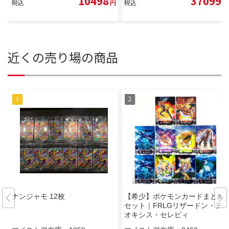
10498
37099
税込
円
税込
円
近くの売り場の商品
ナンジャモ 12枚
【希少】ポケモンカードまとめ
セット｜FRLGリザードン・デ
オキシス・セレビィ