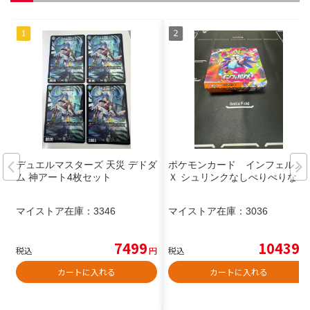
デュエルマスターズ 天災 デドダ
ポケモンカード インフェルノ
ム 神アート4枚セット
Ｘ シュリンクなしぺりぺりなし
マイストア在庫：
3346
マイストア在庫：
3036
7499
10439
税込
円
税込
円
カートに入れる
カートに入れる