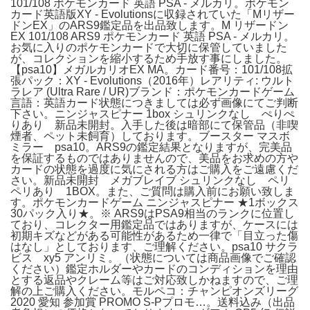
101/108 ポケモンカード 英語 PSA - メルカリ。ポケモン
カード英語版XY - Evolutionsに収録されていた「Mリザー
ドンEX」のARS9鑑定品を出品致します。M リザードン
EX 101/108 ARS9 ポケモンカード 英語 PSA - メルカリ。
お気に入りのポケモンカードで大切に保管していました
が、コレクションを縮小するため手放す事にしました。
【psa10】メガルカリオEX MA。カード番号：101/108拡
張パック：XY - Evolutions（2016年）レアリティ: ウルト
ラレア (Ultra Rare / UR)ブランド：ポケモンカードゲーム
言語：英語カード状態につきましては必ず画像にてご判断
下さい。ニンジャスピナー 1box シュリンクなし ぺりぺ
りあり 新品未開封。入手した後は暗部にて保管品（非喫
煙者、ペット未飼育）しております。ブースター マスボ
ミラー psa10。ARS9の鑑定結果となりますが、完美品
を保証するものではありませんので、美品をお求めの方や
カードの状態を過度に気にされる方はご購入をご遠慮くだ
さい。新品未開封 メガブレイブ シュリンクなし ペリ
ペリあり 1BOX。また、ご質問は購入前にお願い致しま
す。ポケモンカードゲーム ニンジャスピナー ★1ボックス
30パック入り★。※ ARS9はPSA9相当のランクに位置し
ており、コレクター用鑑定品ではありますが、ケースには
初期キズなどがある可能性があるため一律で「目立った傷
はなし」としております、ご理解ください。psa10 サクラ
ビス xy5 アンリミ。（状態については商品画像でご確認
ください）鑑定ホルダーやカードのコンディションを理由
とする返品やクレーム等はご対応致しかねますので、ご理
解の上ご購入ください。モルペコ：チャンピオンズリーグ
2020 愛知 参加賞 PROMO S-Pプロモ…。送料込み（出品