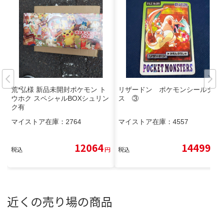
荒*弘様 新品未開封ポケモン ト
リザードン ポケモンシールダ
ウホク スペシャルBOXシュリン
ス ③
ク有
マイストア在庫：
2764
マイストア在庫：
4557
12064
14499
税込
円
税込
円
近くの売り場の商品