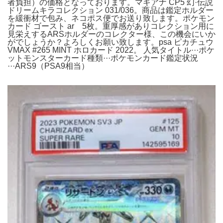
者負担）の価格となっております。マギアナ CP5 幻·伝説
ドリームキラコレクション 031/036。商品は鑑定ホルダー
を緩衝材で包み、ネコポス便でお送り致します。ポケモン
カード ゴースト ar 5枚。重厚感がありコレクション用に
見栄えするARSホルダーのコレクター様、この機会にいか
がでしょうか？よろしくお願い致します。psa ピカチュウ
VMAX #265 MINT ホロカード 2022。 人気タイトル···ポケ
ットモンスターカード種類···ポケモンカード鑑定状況
···ARS9（PSA9相当）