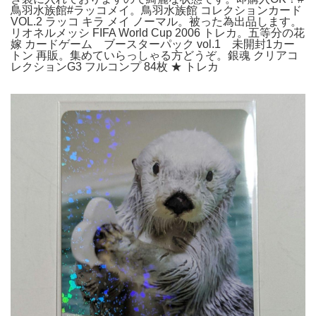
鳥羽水族館#ラッコメイ。鳥羽水族館 コレクションカード
VOL.2 ラッコ キラ メイ ノーマル。被った為出品します。
リオネルメッシ FIFA World Cup 2006 トレカ。五等分の花
嫁 カードゲーム ブースターパック vol.1 未開封1カー
トン 再販。集めていらっしゃる方どうぞ。銀魂 クリアコ
レクションG3 フルコンプ 84枚 ★ トレカ