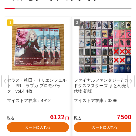
セラス・柳田・リリエンフェル
ファイナルファンタジー7 カー
ト PR ラブカ プロモパッ
ドダスマスターズ まとめ売り 年
ク vol.4 4枚
代物 初版
マイストア在庫：
4912
マイストア在庫：
3396
6122
7500
税込
円
税込
円
カートに入れる
カートに入れる