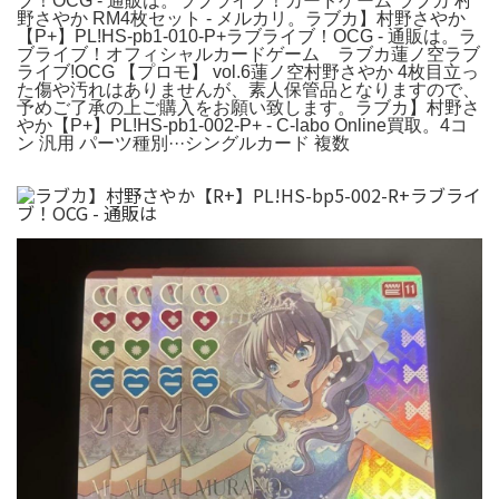
ブ！OCG - 通販は。ラブライブ！カードゲーム ラブカ 村
野さやか RM4枚セット - メルカリ。ラブカ】村野さやか
【P+】PL!HS-pb1-010-P+ラブライブ！OCG - 通販は。ラ
ブライブ！オフィシャルカードゲーム ラブカ蓮ノ空ラブ
ライブ!OCG 【プロモ】 vol.6蓮ノ空村野さやか 4枚目立っ
た傷や汚れはありませんが、素人保管品となりますので、
予めご了承の上ご購入をお願い致します。ラブカ】村野さ
やか【P+】PL!HS-pb1-002-P+ - C-labo Online買取。4コ
ン 汎用 パーツ種別···シングルカード 複数