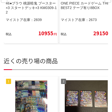
46●ブラウ 桃源暗鬼 ブースター
ONE PIECE カードゲーム THE
×3 スタートデッキ×3 KM0309-1
BEST2 テープ有り8BOX
2
マイストア在庫：
2839
マイストア在庫：
2673
10955
29150
税込
円
税込
円
近くの売り場の商品