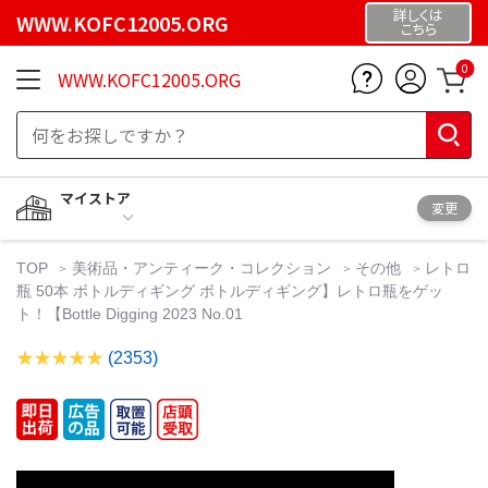
詳しくは
WWW.KOFC12005.ORG
こちら
0
WWW.KOFC12005.ORG
マイストア
変更
TOP
美術品・アンティーク・コレクション
その他
レトロ
瓶 50本 ボトルディギング ボトルディギング】レトロ瓶をゲッ
ト！【Bottle Digging 2023 No.01
(2353)