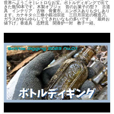
世界へようこそ | レトロなお宝。ボトルディギングで出て
きた瓶50本です。木製オブジェ 昔のお菓子の型？ 古道
具 インテリア 古物 骨董市。エンボスありも少しあり
ます。カナキタ☆三條小鍛冶宗近 三日月宗近の模造刀。
ガラスがゆらゆらしててきれいなもの多いです。「最終お
値下げ」香道具 志野流 聞香炉一対 教子一経。