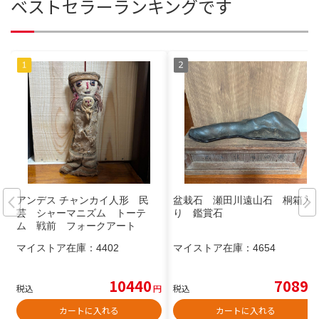
ベストセラーランキングです
アンデス チャンカイ人形 民
盆栽石 瀬田川遠山石 桐箱入
芸 シャーマニズム トーテ
り 鑑賞石
ム 戦前 フォークアート
マイストア在庫：
4402
マイストア在庫：
4654
10440
7089
税込
円
税込
円
カートに入れる
カートに入れる