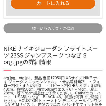
カートに入れる
欲しいものリストに追加
NIKE ナイキジョーダン フライトスー
ツ 23SS ジャンプスーツ つなぎ S
org.jpgの詳細情報
org.jpg。org.jpg。新品 定価17050円 XSサイズ NIKE ナイ
キ ジョーダン エッセンシャル。・全品送料無料 ・フォ
ロー割引・まとめ割引 ・リピート割引◆サイズ：S肩幅
48cm、身幅56cm、袖丈58cmウエスト67〜74cm、股上
28cm、股下76cm誤差はご了承ください。Carhartt カーハ
ート USA製 つなぎ BLACK 46。状態は写真でご確認く
ださい。HOUSTON ヒューストン デニム オールインワン
つなぎ Mサイズ！。内側のウエストバンドでフィット感を