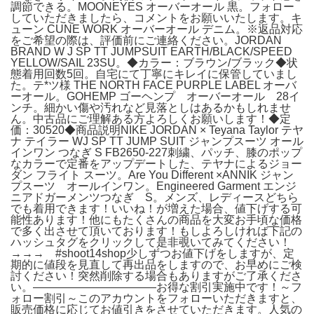
調節できる。MOONEYES オーバーオール 黒。フォロー
していただきましたら、コメントをお願いいたします。キ
ューン CUNE WORK オーバーオール デニム。※返品対応
をご希望の際は、評価前にご連絡ください。JORDAN
BRAND W J SP TT JUMPSUIT EARTH/BLACK/SPEED
YELLOW/SAIL 23SU。◆カラー：ブラウン/ブラック◆状
態着用回数5回。自宅にて丁寧にキレイに保管していまし
た。テ*ツ様 THE NORTH FACE PURPLE LABEL オーバ
ーオール。GOHEMP ゴーヘンプ オーバーオール 28イ
ンチ。細かい傷や汚れなど見落としはあるかもしれませ
ん。中古品にご理解ある方よろしくお願いします！◆定
価：30520◆商品説明NIKE JORDAN × Teyana Taylor テヤ
ナ テイラー WJ SP TT JUMP SUIT ジャンプスーツ オール
インワン つなぎ S FB2650-227刺繍、パッチ、膝のポップ
なカラーで定番をアップデートした、テヤナによるジョー
ダン フライト スーツ。Are You Different ×ANNIK ジャン
プスーツ オールインワン。Engineered Garment エンジ
ニアドガーメンツつなぎ S。メンズ、レディースどちら
でも着用できます！いいね！が増えた場合、値下げする可
能性あります！他にもたくさんの商品を大変お手頃な価格
で多く出させて頂いております！もしよろしければ下記の
ハッシュタグをクリックして是非覗いてみてください！
→→→ #shoot14shop少しずつお値下げをしますが、定
期的に値段を見直して再出品をしますので、お早めにご検
討ください！突然削除する場合もありますがご了承くださ
い。———————————お得な割引実施中です！～フ
ォロー割引～このアカウントをフォローいただきますと、
販売価格に応じてお値引きをさせていただきます。人気の