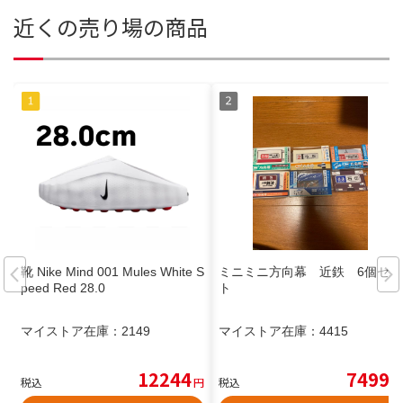
近くの売り場の商品
靴 Nike Mind 001 Mules White S
ミニミニ方向幕 近鉄 6個セッ
peed Red 28.0
ト
マイストア在庫：
2149
マイストア在庫：
4415
12244
7499
税込
円
税込
円