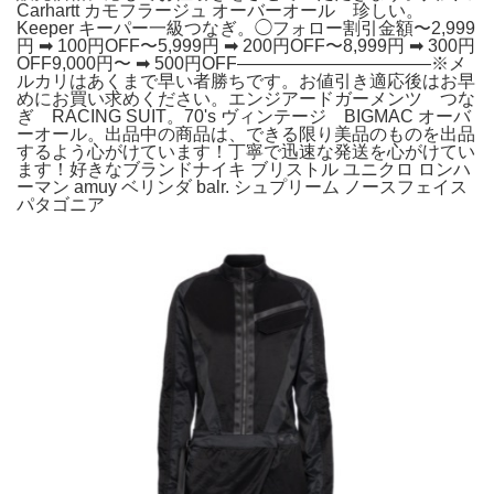
Carhartt カモフラージュ オーバーオール 珍しい。
Keeper キーパー一級つなぎ。◯フォロー割引金額〜2,999
円 ➡︎ 100円OFF〜5,999円 ➡︎ 200円OFF〜8,999円 ➡︎ 300円
OFF9,000円〜 ➡︎ 500円OFF———————————※メ
ルカリはあくまで早い者勝ちです。お値引き適応後はお早
めにお買い求めください。エンジアードガーメンツ つな
ぎ RACING SUIT。70's ヴィンテージ BIGMAC オーバ
ーオール。出品中の商品は、できる限り美品のものを出品
するよう心がけています！丁寧で迅速な発送を心がけてい
ます！好きなブランドナイキ ブリストル ユニクロ ロンハ
ーマン amuy ベリンダ balr. シュプリーム ノースフェイス
パタゴニア