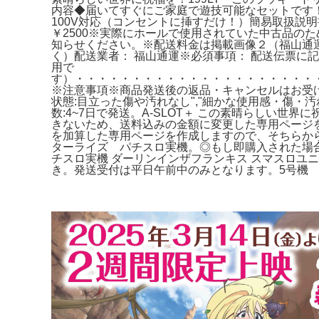
内容◆届いてすぐにご家庭で遊技可能なセットです！
100V対応（コンセントに挿すだけ！）簡易取扱説明
￥2500※実際にホールで使用されていた中古品の
知らせください。※配送料金は掲載画像２（福山通運
く）配送業者： 福山通運※必須事項： 配送伝票に
用で
す）・・・・・・・・・・・・・・・・・・・・・
※注意事項※商品発送後の返品・キャンセルはお受
状態:
目立った傷や汚れなし","細かな使用感・傷・
数:
4~7日で発送。A-SLOT＋ この素晴らしい
きないため、送料込みの金額に変更した専用ページを
を加算した専用ページを作成しますので、そちらから
ターライズ パチスロ実機。◎もし即購入された場
チスロ実機 ダーリンインザフランキス スマスロ
き。発送受付は平日午前中のみとなります。5号機 [