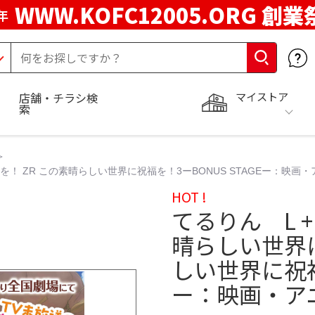
WWW.KOFC12005.ORG 創業
年
マイストア
店舗・チラシ検
索
！ ZR この素晴らしい世界に祝福を！3ーBONUS STAGEー：映画・ア
HOT !
てるりん L 
晴らしい世界に
しい世界に祝福を
ー：映画・アニ