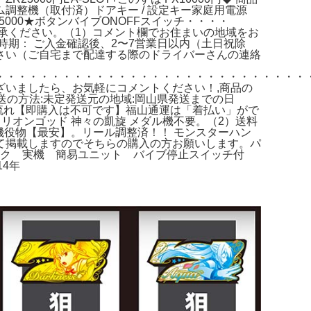
整機（取付済）ドアキー / 設定キー家庭用電源
000★ボタンバイブONOFFスイッチ・・・・
承ください。（1）コメント欄でお住まいの地域をお
期： ご入金確認後、2〜7営業日以内（土日祝除
ださい（ご自宅まで配達する際のドライバーさんの連絡
・・・・・・・・・・・・・・・・・・・・・・・・・・・・
いましたら、お気軽にコメントください！,
商品の
送の方法:
未定
発送元の地域:
岡山県
発送までの日
の流れ【即購入は不可です】福山通運は「着払い」がで
リオンゴッド 神々の凱旋 メダル機不要。（2）送料
機役物【最安】。リール調整済！！ モンスターハン
て掲載しますのでそちらの購入の方お願いします。パ
ック 実機 簡易ユニット バイブ停止スイッチ付
4年