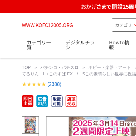
おかげさまで開設25周
WWW.KOFC12005.ORG
カテゴリ一
デジタルチラ
Howto情
覧
シ
報
TOP
パチンコ・パチスロ
ホビー・楽器・アート
てるりん L +このすば FX / Sこの素晴らしい世界に祝福を
(2388)