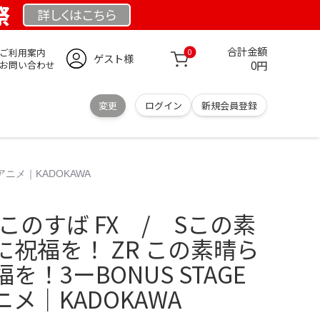
祭
詳しくは
こちら
合計金額
ご利用案内
0
ゲスト様
0円
お問い合わせ
変更
ログイン
新規会員登録
ニメ｜KADOKAWA
+このすば FX / Sこの素
祝福を！ ZR この素晴ら
！3ーBONUS STAGE
メ｜KADOKAWA