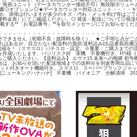
簡易ユニット（データカウンター接続不可）無段階ボリューム調
書◎オプション◎★データカウンター対応ユニット・・・・￥5
ため、清掃は行いますが多少のキズ・汚れ・メッキ剥げ等はご了
料金表）にてご確認ください。◎ 発送・配送について◎発送時
記載する**「お電話番号」**を取引メッセージにてお知らせく
・・・・・・・・・・・・・・・・・・・・・・・・・・・・
けできません（初期不良・故障時を除く）。★ご不明な点がござ
汚れはあるが、目立たない
配送料の負担:
送料込み(出品者負担)
配
世界に祝福を！（スマスロ）パチスロ・設定。※重要：ご購入まで
作成いたします。バジリスク絆 実機 不要機付き。H*i様 ミ
ご購入ください。【送料込み】 エヴァ15 未来への咆哮 初号
合は、お知らせ頂いた配送地域までの送料分を別途専用出品に
ユニット付きオート機能付き。スマスロ スーパーブラックジャ
ニューキングハナハナ] 不要機 パイオニア 分解清掃 201