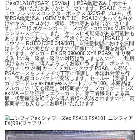
アex(212/187)[SAR]【SV8a】｜PSA鑑定済み｜ポケモ
ン。ご覧いただきありがとうございます。PSA10 ピカチ
ュウ プレシャスコレクターボックス 323/S-P プロモ。状
態PSA鑑定済み（GEM MINT 10）PSA10であっても白か
けやキズ、ホロかけ、横線、汚れ等ある場合がございま
す。チ*王様 ポケモンカード メガゲッコウガex MUR M4
ニンジャスピナー。また、ケースに初期傷がある可能性も
ありますのであらかじめご了承ください。【PSA10】ミ
ュウツー R:1ED [CP6 049/087]。☆注意状態における質問
はトラブルの元となりますので画像にてご判断をお願いし
ています。ゲンガー EX SR 090/088 XY4 PSA9。すり替
え防止の為、返品・返金の対応は致しませんので、ご理解
頂ける方のみご購入よろしくお願い致します。ポンチョ
ピカチュウ 名刺 カード メガレックウザ PSA8。☆発送・
PSAケースをプチプチで丁寧に保護し、水濡れ対策を行
い、宅配便コンパクトで発送します。セール中【美品】メ
ガリザードンy ex mur yexスタートデッキ100。本商品は
メルカリの「安心鑑定」対応商品です。メガリザードンX
ex MA 中国語箔押しエラーカード。第三者機関による真
贋・状態確認を経てから購入者様へ配送されますので、高
額商品でも安心してお取引いただけます