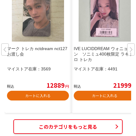
マーク トレカ nctdream nct127
IVE LUCIDDREAM ウォニョ
お渡し会
ン ソニミュ400枚限定 ラキド
ロ トレカ
マイストア在庫：
3569
マイストア在庫：
4491
12889
21999
税込
円
税込
円
カートに入れる
カートに入れる
このカテゴリをもっと見る