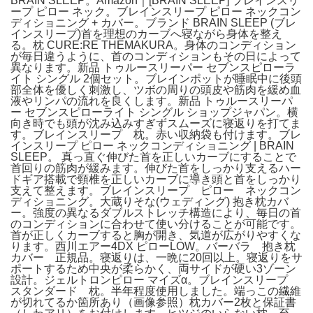
BRAIN SLEEP。Amazon｜[BRAIN SLEEP] ブレインスリ
ープ ピロー ネック。ブレインスリープ ピロー ネックコン
ディショニング + カバー。ブランド BRAIN SLEEP (ブレ
インスリープ)首を理想のカーブへ寝ながら身体を整え
る。枕 CURE:RE THEMAKURA。身体のコンディション
が毎日違うように、首のコンディションもその日によって
異なります。新品 トゥルースリーパー セブンスピローラ
イト シングル 2個セット。ブレインポットが睡眠中に後頭
部全体を優しく刺激し、ツボの周りの頭皮や筋肉を緩め血
液やリンパの流れを良くします。新品 トゥルースリーパ
ー セブンスピローライト シングル ショップジャパン。横
向き時でも頭が沈み込みすぎずスムーズに寝返りを打てま
す。ブレインスリープ 枕。赤い収納袋も付けます。ブレ
インスリープ ピロー ネックコンディショニング | BRAIN
SLEEP。 真っ直ぐ伸びた首を正しいカーブにすることで
首回りの筋肉が緩みます。伸びた首をしっかり支えるハー
ドギア搭載で頸椎を正しいカーブに導き頭と首をしっかり
支えて整えます。ブレインスリープ ピロー ネックコン
ディショニング。大蔵りそな(ウェディング) 抱き枕カバ
ー。強度の異なるダブルストレッチ構造により、毎日の首
のコンディションに合わせて使い分けることが可能です。
首が正しくカーブすると胸が開き、気道が広がりやすくな
ります。西川エアー4DX ピローLOW。バーバラ 抱き枕
カバー 正規品。寝返りは、一晩に20回以上。寝返りをサ
ポートするため中央が柔らかく、両サイドが硬い3ゾーン
設計。ジェルトロンピロー マイズα。ブレインスリープ
スタンダード 枕。半年程度使用しました。端っこの繊維
が切れてるか箇所あり（画像参照）枕カバー2枚と保証書