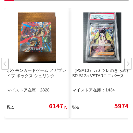
ポケモンカードゲーム メガブレ
（PSA10）カミツレのきらめき
イブ ボックス シュリンク
SR S12a VSTARユニバース
マイストア在庫：
2828
マイストア在庫：
1434
6147
5974
税込
円
税込
円