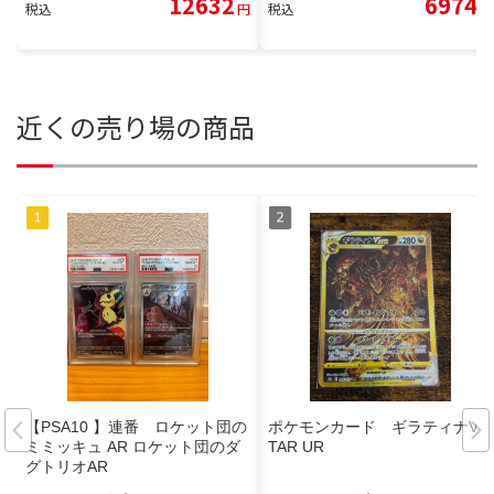
12632
6974
税込
円
税込
円
近くの売り場の商品
【PSA10 】連番 ロケット団の
ポケモンカード ギラティナV S
ミミッキュ AR ロケット団のダ
TAR UR
グトリオAR