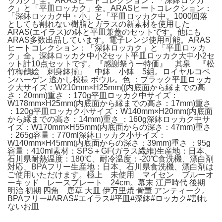
ッカク」全。ARASヒートコレクション：「深鉢ロッカ
ク」と「平皿ロッカク」全。ARASヒートコレクション：
「深鉢ロッカク中・小」と「平皿ロッカク中。1000回落
としても割れない樹脂とガラスの新素材を使用した
ARAS(エイラス)の鉢と平皿兼蓋のセットです。他にも
ARAS多数出品しています。電子レンジ使用可能。ARAS
ヒートコレクション：「深鉢ロッカク」と「平皿ロッカ
ク」全。深鉢ロッカク中小2セット平皿ロッカク大中小2セ
ット計10点セットです。『感謝祭うー特価』 其泉 『松
竹梅鶴絵 刺身鉢揃』 中鉢 小鉢 5組。ロイヤルコペ
ンハーゲン 透かし模様 ボウル。色 ：ブラック平皿ロッカ
ク大サイズ：W210mm×H25mm((内底面から縁までの高
さ：20mm)重さ ：170g平皿ロッカク中サイズ：
W178mm×H25mm(内底面から縁までの高さ：17mm)重さ
：120g平皿ロッカク小サイズ：W140mm×H20mm(内底面
から縁までの高さ：14mm)重さ ：160g深鉢ロッカク中サ
イズ：W170mm×H55mm(内底面からの深さ：47mm)重さ
：265g容量：770ml深鉢ロッカク小サイズ：
W140mm×H45mm(内底面からの深さ：39mm)重さ ：95g
容量：410ml素材：SPS＋GF(ガラス繊維)生産地：日本、
石川県耐熱温度：180℃、耐冷温度：-20℃食洗機、漂白剤
対応、BPAフリー生産地：日本、石川県食洗機、漂白剤は
ご使用いただけます。極上 未使用 マイセン ブルーオ
ーキッド レースプレート 24cm。幕末 江戸時代 後期
明治 初期 四角 唐草 大皿 伊万里焼 骨董 アンティーク。
BPAフリー#ARAS#エイラス#平皿#深鉢#ロッカク#割れ
ないお皿