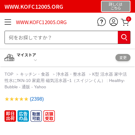
詳しくは
WWW.KOFC12005.ORG
こちら
0
WWW.KOFC12005.ORG
マイストア
変更
TOP
キッチン・食器
浄水器・整水器
K型 活水器 家中活
性水に❗️KN-10 家庭用 磁気活水器−1（スイジンくん） : Healthy-
Bubble - 通販 - Yahoo
(2398)