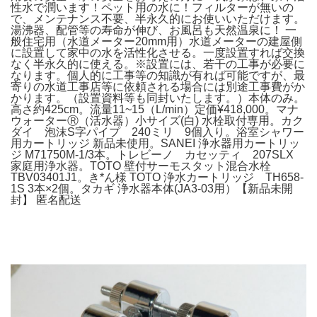
性水で潤います！ペット用の水に！フィルターが無いの
で、メンテナンス不要、半永久的にお使いいただけます。
湯沸器、配管等の寿命が伸び、お風呂も天然温泉に！ 一
般住宅用（水道メーター20mm用）水道メーターの建屋側
に設置して家中の水を活性化させる。一度設置すれば交換
なく半永久的に使える。※設置には、若干の工事が必要に
なります。個人的に工事等の知識が有れば可能ですが、最
寄りの水道工事店等に依頼される場合には別途工事費がか
かります。（設置資料等も同封いたします。）本体のみ。
高さ約425cm。流量11~15（L/min）定価¥418,000。マナ
ウォーターⓇ（活水器）小サイズ(白) 水栓取付専用。カク
ダイ 泡沫S字パイプ 240ミリ 9個入り。浴室シャワー
用カートリッジ 新品未使用。SANEI 浄水器用カートリッ
ジ M71750M-1/3本。トレビーノ カセッティ 207SLX
家庭用浄水器。TOTO 壁付サーモスタット混合水栓
TBV03401J1。き*ん様 TOTO 浄水カートリッジ TH658-
1S 3本×2個。タカギ 浄水器本体(JA3-03用）【新品未開
封】 匿名配送