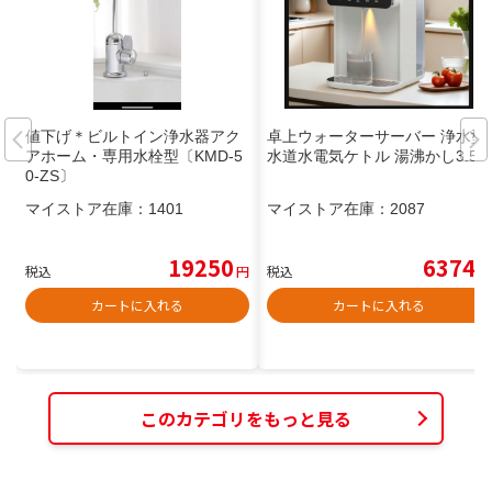
値下げ＊ビルトイン浄水器アク
卓上ウォーターサーバー 浄水型
アホーム・専用水栓型〔KMD-5
水道水電気ケトル 湯沸かし3.5L
0-ZS〕
マイストア在庫：
1401
マイストア在庫：
2087
19250
6374
税込
円
税込
円
カートに入れる
カートに入れる
このカテゴリをもっと見る