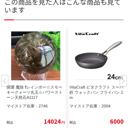
この商品を見た人はこんな商品も見て
います
開運 魔除 ❗️レインボー☆スモー
VitaCraft ビタクラフト スーパー
キークォーツ丸玉☆パワースト
鉄 ウォックパン フライパン 24c
ーン天然石A1117
m
マイストア在庫：
2746
マイストア在庫：
2004
14024
6000
税込
円
税込
円