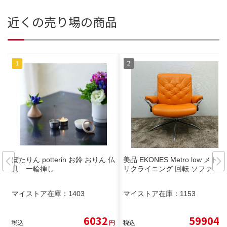
近くの売り場の商品
ぽたりん potterin お鈴 おりん 仏
美品 EKONES Metro low メトロ
具 一輪挿し
リクライニング 回転 ソファ
マイストア在庫：
1403
マイストア在庫：
1153
6032
59904
税込
円
税込
円