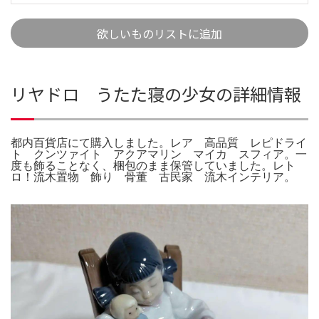
欲しいものリストに追加
リヤドロ うたた寝の少女の詳細情報
都内百貨店にて購入しました。レア 高品質 レピドライ
ト クンツァイト アクアマリン マイカ スフィア。一
度も飾ることなく、梱包のまま保管していました。レト
ロ！流木置物 飾り 骨董 古民家 流木インテリア。