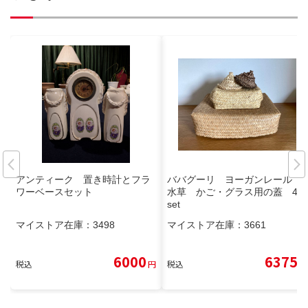
アンティーク 置き時計とフラ
ババグーリ ヨーガンレール
ワーベースセット
水草 かご・グラス用の蓋 4点
set
マイストア在庫：
3498
マイストア在庫：
3661
6000
6375
税込
円
税込
円