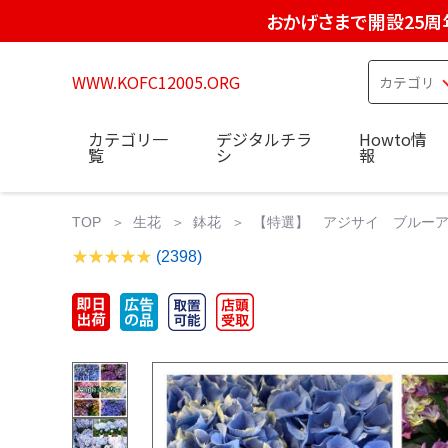
おかげさまで開設25周
WWW.KOFC12005.ORG
カテゴリ一
デジタルチラ
Howto情
覧
シ
報
TOP
生花
鉢花
【特選】 アジサイ ブルーアソー
(2398)