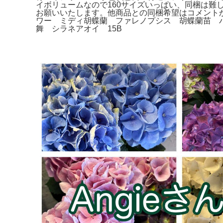
イボリュームなので160サイズいっぱい、同梱は
お願いいたします。他商品との同梱希望はコメント
ワー ミディ胡蝶蘭 ファレノプシス 胡蝶蘭苗 バン
舞 シラネアオイ 15B