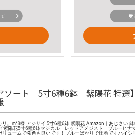
いて
受
る
ート 5寸6種6鉢 紫陽花 特選】 
報
リ。m*8様 アジサイ 5寸6種6鉢 紫陽花 Amazon｜あじさい 
ジサイ紫陽花5寸6種6鉢マジカル レッドアメジスト ブルーヒ
ボリュームで発色も良いです！ブルーばかりで圧巻ですハイシ