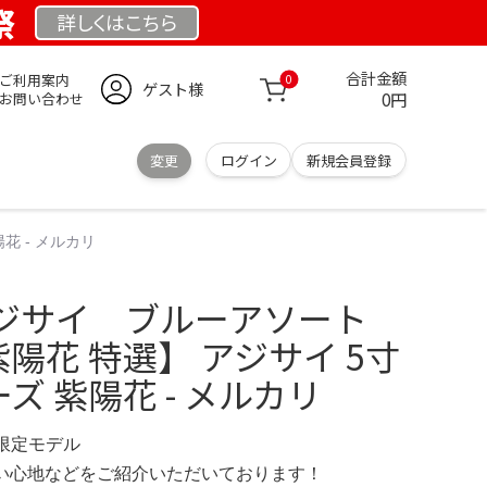
祭
詳しくは
こちら
合計金額
ご利用案内
0
ゲスト様
0円
お問い合わせ
変更
ログイン
新規会員登録
花 - メルカリ
ジサイ ブルーアソート
紫陽花 特選】 アジサイ 5寸
ズ 紫陽花 - メルカリ
G 限定モデル
の使い心地などをご紹介いただいております！