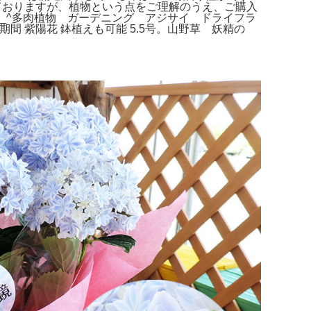
ておりますが、植物という点をご理解のうえ、ご購入
_^多肉植物 ガーデニング アジサイ ドライフラ
 紫陽花 鉢植えも可能 5.5号。山野草 妖精の