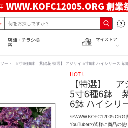
WWW.KOFC12005.ORG 創業
年
マイストア
店舗・チラシ検
索
ト 5寸6種6鉢 紫陽花 特選】 アジサイ 5寸6鉢 ハイシリーズ 紫陽
HOT !
【特選】 ア
5寸6種6鉢 
6鉢 ハイシリー
※WWW.KOFC12005.OR
YouTuberの皆様に商品