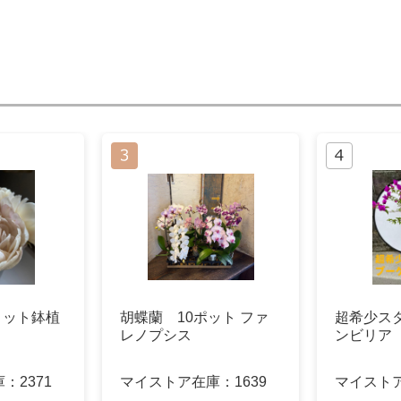
リット鉢植
胡蝶蘭 10ポット ファ
超希少ス
レノプシス
ンビリア
庫：
2371
マイストア在庫：
1639
マイスト