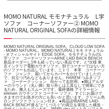
MOMO NATURAL モモナチュラル L字
ソファ コーナーソファー② MOMO
NATURAL ORIGINAL SOFAの詳細情報
MOMO NATURAL ORIGINAL SOFA。CLOUD LOW SOFA
- MOMO NATURAL。MOMO NATURAL | モモ ナチュラル
- オフィシャルサイト EDGE SOFA。モモナチュラルのL
字ソファ コーナーソファーARNE LAID BACK BENCH
新品オーダーし1年も経っていない美品です。と*次様 東
京インテリア電動カウチソファ。別でコーナーではない方
のソファーも出品しています。ニトリ 本革 コーナーソ
ファ ジャンク。届いてからカバーをかけていましたの
で、目立つ汚れなどもありません。HAREM つみきソフ
ァ コーナークッション 向かって右肘用。●脚はアルダ
ーのラウンド（丸い脚）取り外しは工具なしで簡単にでき
るため、搬入もスムーズです。最終価格 アイラーセン
eilersen カウチソファ コーナー ソファ。すぐにお届けで
きますのでお急ぎの方にも良いかと思います。クリーム色
ロングソファ クッション付き。●商品説明ARNE LAID-
BACK BENCH“座る”と“くつろぐ”の両立を実現した構造・
デザインとなっています。J858R vitra ヴィトラ ソフトモ