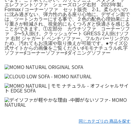
エレファントソファ シェーズロング右肘 2023年製。
Formax / コーナーソファ セット販売 2-1。柔らかいの
に沈み過ぎない、弾力性のある座り心地に。デザイン面で
は、ツートンカラーにする事で、２色の配色心理効果によ
り重さが軽減され、視覚的にもくつろぎと快適さを感じる
ことができます。①左部分 カウチソファ コーナーソフ
ァ 3〜5人掛け。クラッシュゲート GRESS 2人掛けソフ
ァ 右肘 ジャガード ベンチソファー。フルカバーリングの
ため、汚れてもお洗濯や取り換えが可能です。●サイズ公
式サイトからの画像をご覧ください♯モモナチュラル♯L字
ソファー♯コーナーソファー♯ダイニングソファー
同じカテゴリの 商品を探す