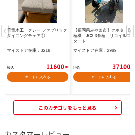
天童木工 グレー ファブリック
【福岡県みやま市】クボタ 田
ダイニングチェア①
植機 JC3 3条植 リコイルス
タート
マイストア在庫：
3218
マイストア在庫：
2989
11600
37100
税込
円
税込
円
カートに入れる
カートに入れる
このカテゴリをもっと見る
カスタマーレビュー