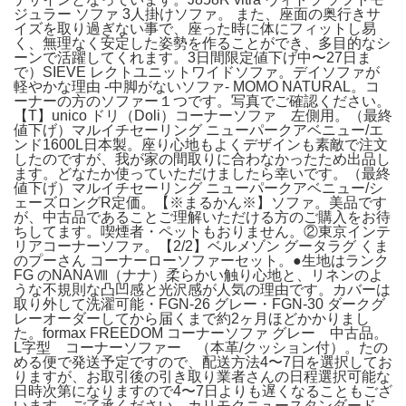
ジュラー ソファ 3人掛けソファ。 また、座面の奥行きサ
イズを取り過ぎない事で、座った時に体にフィットし易
く、無理なく安定した姿勢を作ることができ、多目的なシ
ーンで活躍してくれます。3日間限定値下げ中〜27日ま
で）SIEVE レクトユニットワイドソファ。デイソファが
軽やかな理由 -中脚がないソファ- MOMO NATURAL。コ
ーナーの方のソファー１つです。写真でご確認ください。
【T】unico ドリ（Doli）コーナーソファ 左側用。（最終
値下げ）マルイチセーリング ニューパークアベニュー/エ
ンド1600L日本製。座り心地もよくデザインも素敵で注文
したのですが、我が家の間取りに合わなかったため出品し
ます。どなたか使っていただけましたら幸いです。（最終
値下げ）マルイチセーリング ニューパークアベニュー/シ
ェーズロングR定価。【※まるかん※】ソファ。美品です
が、中古品であることご理解いただける方のご購入をお待
ちしてます。喫煙者・ペットもおりません。②東京インテ
リアコーナーソファ。【2/2】ベルメゾン グータラグ くま
のプーさん コーナーローソファーセット。●生地はランク
FG のNANAⅧ（ナナ）柔らかい触り心地と、リネンのよ
うな不規則な凸凹感と光沢感が人気の理由です。カバーは
取り外して洗濯可能・FGN-26 グレー・FGN-30 ダークグ
レーオーダーしてから届くまで約2ヶ月ほどかかりまし
た。formax FREEDOM コーナーソファ グレー 中古品。
L字型 コーナーソファー （本革/クッション付）。たの
める便で発送予定ですので、配送方法4〜7日を選択してお
りますが、お取引後の引き取り業者さんの日程選択可能な
日時次第になりますので4〜7日よりも遅くなることもござ
います。ご了承ください。カリモクニュースタンダード