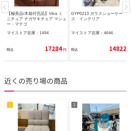
【極美品/木箱付完品】Vitra ミ
GYP0213 ガラスショーケー
ニチュア ナガサキチェア マシュ
ス インテリア
ー・マテゴ
マイストア在庫：
1494
マイストア在庫：
4646
17284
14822
税込
円
税込
円
近くの売り場の商品