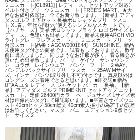
NAME ダブルネーム。clear ベルト付きボックスプリーツ
ミニスカート[CL8911] | レディース。セットアップ対応〉
ベルト付きプリーツミニスカート | FREE'S MART。★大
幅なお値引依頼は、全てお断り致します。【新品】アディ
ダスゴルフ 上下セット 長袖ポロシャツ＆プリーツスコー
ト XL春。年代を問わず使えるシンプルなスカートです。
【ハチヤーズ】美品 ポロシャツ ブラック ロゴ Sサイズ レ
ディース。色違いも出品してます。新品未使用ARCHIVIO
ライトグレー フレアスカート。。ミニスカート プリーツ
台形スカート[品番：AGCW0001844]｜SUNSHINE。新品
未使用タグ付きの商品です、試着もしておりません。数年
前に購入しました、同じようなお洋服が多く、着る機会が
無いため出品致します。パーリーゲイツ サンマウンテ
ン コラボ レインウエア パンツ フード ２WAY。
バンデル バックサイドプリーツスカート 25AW Mサイ
ズ。インナーパンツ(取り外し不可)付きです。真夏以外は
ロングシーズン着用できると思います。■即発送■ 新品
UTAA ユタ レディース ジャケット パーカー 長袖。【新
品】 アディダス ゴルフ PRIMEKNIT セットアップ ニット
スカート。定価 26400円カラー ベージュサイズ Lサイズ素
材は画像内のタグにて確認願います。◾︎平置きサイズウエ
スト 42cmヒップ 58cm総丈 40cm素人採寸の為若干の誤差
はお許しください。マスターバニーエディション9点セッ
ト サイズ２