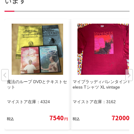
います
魔法のループ DVDとテキストセ
マイブラッディバレンタイン lov
ット
eless Tシャツ XL vintage
マイストア在庫：
4324
マイストア在庫：
3162
7540
72000
税込
円
税込
円