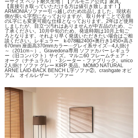
ーサイズ ペット耐久生地｜【アルモニア公式】家具。
【直接引き取っていただける方は値引き致します！】
ARMONIAソファー引っ越しのため出品しました。現状右
側が長いL字型になっておりますが、取り外すことで左側
のL字にも変更可能な仕様となっております。2年ほど使用
しましたが、目立つ汚れはありませんが中古品のため、ご
了承ください。10月中旬のため、発送時期は10月上旬ご
ろとなります。それより早く発送いただきたい場合はご相
談ください。レギュラー k-078幅2400×奥行き1450×高さ
670mm 座面高370mmカラー···グレイ系サイズ···4人掛け
～（201cm～）。Gravedona専用 ソファカバー レギュラ
ー（旧コンパクト）サイズ。マルニ60 フレームチェア・
オーク（ナチュラル）・3シーター・ファブリック。unico
2人掛け ソファ グレー KIRP 美品。MOMO NATURAL
ARNE LAID-BACK BENCH L字ソファ②。crashgate オピ
アム オイルレザー ソファー