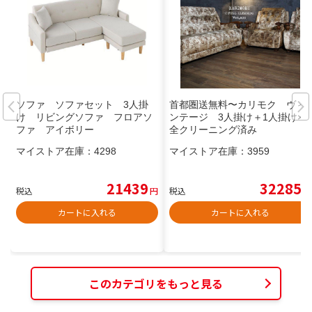
ソファ ソファセット 3人掛
首都圏送無料〜カリモク ヴィ
け リビングソファ フロアソ
ンテージ 3人掛け＋1人掛け×2
ファ アイボリー
全クリーニング済み
マイストア在庫：
4298
マイストア在庫：
3959
21439
32285
税込
円
税込
円
カートに入れる
カートに入れる
このカテゴリをもっと見る