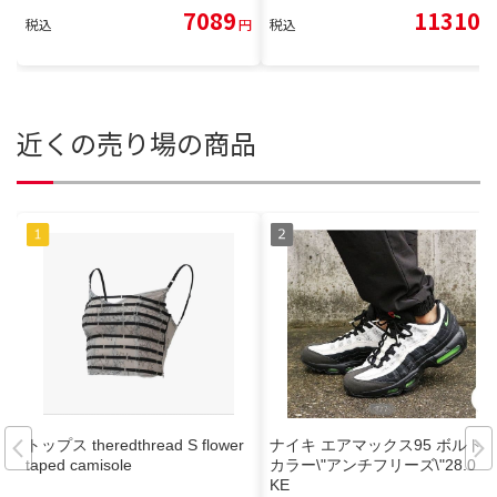
7089
11310
税込
円
税込
円
近くの売り場の商品
トップス theredthread S flower
ナイキ エアマックス95 ボルト
taped camisole
カラー\"アンチフリーズ\"28.0 NI
KE