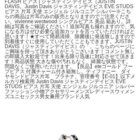
FLASH ピアス | ジャスティン デイビス（JUSTIN
DAVIS。Justin Davis ジャスティンデイビス EVE STUDS
ピアス 片耳 天使 エンジェル ジルコニア シルバー※こち
らの商品は片耳のみの販売となりますのでご注意くださ
い。vivienne westwood シングルピアス 美品 箱あり。詳
細は写真をご確認ください！追加写真も撮れますので、気
になる方はぜひ必要な追加カットを言っていただければと
思います！★すべて簡易清掃、除菌後に発送致しますので
到着後すぐに使用していただくこともできます。JUSTIN
DAVIS（ジャスティンデイビス）の「。こちらのページに
ご興味を持って頂きありがとうございます！コメント無し
の即購入大歓迎です！出来る限り迅速に対応させて頂きま
す！商品状態 大きな傷や汚れもなく、綺麗な状態です。
問題なくご使用いただけます。【良品】eteゴールド フー
プピアス 付属チャーム付き箱無し。ティファニー ダイ
ヤモンドピアス片耳 プラチナ。管理番号【E-01】以下メ
ルカリ検索用 Justin Davis ジャスティンデイビス EVE
STUDS ピアス 片耳 天使 エンジェル ジルコニア シルバー
ファッション小物アクセサリーメンズレディースウィメン
ズユニセックス男女兼用ブランド人気