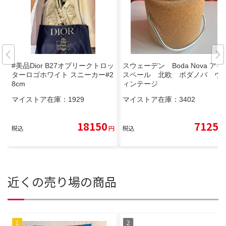
#美品Dior B27オブリークトロッ
スウェーデン Boda Nova アイ
ターロゴホワイト スニーカー#2
スペール 北欧 ボダノバ ヴ
8cm
ィンテージ
マイストア在庫：
1929
マイストア在庫：
3402
18150
7125
税込
円
税込
円
近くの売り場の商品