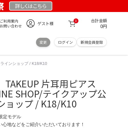
祭
詳しくは
こちら
合計金額
ご利用案内
0
ゲスト様
0円
お問い合わせ
変更
ログイン
新規会員登録
インショップ / K18/K10
TAKEUP 片耳用ピアス
NLINE SHOP/テイクアップ公
ップ / K18/K10
G 限定モデル
の使い心地などをご紹介いただいております！