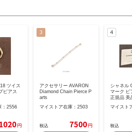
/K18 ツイス
アクセサリー AVARON
シャネル C
プピアス
Diamond Chain Pierce P
マーク ピ
arts
正規品 
ン
庫：
2556
マイストア在庫：
2503
マイスト
1020
7500
円
円
税込
税込