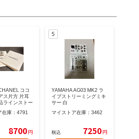
HANEL ココ
YAMAHA AG03 MK2 ラ
アス片方 片耳
イブストリーミングミキ
美品ラインストー
サー 白
ア在庫：
4791
マイストア在庫：
3462
8700
7250
円
円
税込