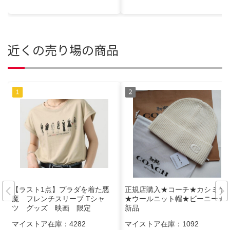
近くの売り場の商品
【ラスト1点】プラダを着た悪
正規店購入★コーチ★カシミヤ
魔 フレンチスリーブ Tシャ
★ウールニット帽★ビーニー★
ツ グッズ 映画 限定
新品
マイストア在庫：
4282
マイストア在庫：
1092