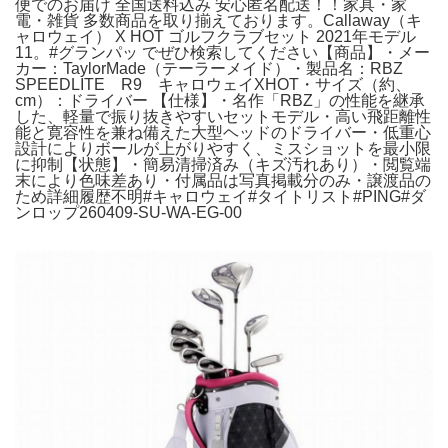
便でのお届け 全国送料込み 安心匿名配送！！家具・家
電・雑貨 多数商品を取り揃えております。Callaway（キ
ャロウェイ） X HOT ゴルフクラブセット 2021年モデル
11。#グランパッ でぜひ検索してください【商品】・メー
カー：TaylorMade（テーラーメイド）・製品名：RBZ
SPEEDLITE R9 キャロウェイXHOT・サイズ（約、
cm）：ドライバー 【仕様】・名作「RBZ」の性能を継承
した、軽量で振り抜きやすいセットモデル・高い飛距離性
能と寛容性を兼ね備えた大型ヘッドのドライバー・低重心
設計によりボールが上がりやすく、ミスショットを最小限
に抑制【状態】・簡易清掃済み（キズ汚れあり）・閲覧端
末により色味差あり・付属品は写真掲載分のみ・譲渡品の
ため詳細履歴不明#キャロウェイ#タイトリスト#PING#ダ
ンロップ260409-SU-WA-EG-00