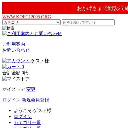
おかげさまで開設25
WWW.KOFC12005.ORG
ご利用案内
お問い合わせ
ゲスト様
0
合計金額
0円
マイストア
変更
ログイン
新規会員登録
ようこそ
ゲスト様
ログイン
カテゴリ一覧