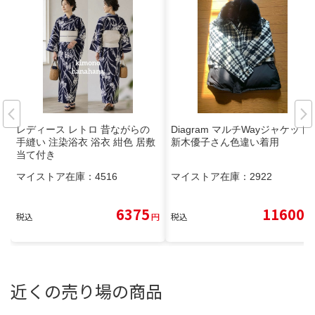
レディース レトロ 昔ながらの
Diagram マルチWayジャケット
手縫い 注染浴衣 浴衣 紺色 居敷
新木優子さん色違い着用
当て付き
マイストア在庫：
4516
マイストア在庫：
2922
6375
11600
税込
円
税込
円
近くの売り場の商品