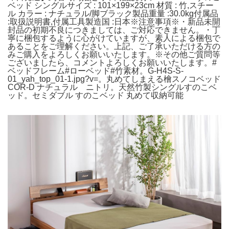
ベッド シングルサイズ : 101×199×23cm 材質 : 竹,スチー
ル カラー : ナチュラル/脚ブラック製品重量 :30.0kg付属品
:取扱説明書,付属工具製造国 :日本※注意事項※・新品未開
封品の初期不良につきましては、ご対応できません。・丁
寧に梱包するように心がけていますが、素人による梱包で
あることをご理解ください。上記、ご了承いただける方の
みご購入をよろしくお願いいたします。※その他ご質問等
ございましたら、コメントよろしくお願いいたします。#
ベッドフレーム#ローベッド#竹素材。G-H4S-S-
01_yah_top_01-1.jpg?v=。丸めてしまえる檜スノコベッド
COR-D ナチュラル ニトリ。天然竹製シングルすのこベ
ッド。セミダブル すのこベッド 丸めて収納可能