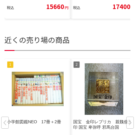
15660
17400
税込
円
税込
円
近くの売り場の商品
小学館図鑑NEO 17冊＋2冊
国宝 金印レプリカ 親魏倭王
印 国宝 卑弥呼 邪馬台国