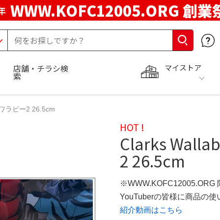
WWW.KOFC12005.ORG 創業
年
マイストア
店舗・チラシ検
索
ス ワラビー2 26.5cm
HOT !
Clarks Wal
2 26.5cm
※WWW.KOFC12005.OR
YouTuberの皆様に商品
紹介動画はこちら