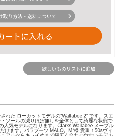
け取り方法・送料について
カートに入れる
欲しいものリストに追加
れた ローカットモデルの“Wallabee 2” です。スエ
・ソールの減りほぼ無し※全体として綺麗な状態で
人気モデルになります。Clarks Wallabee メープル
用いただけます。パラブーツ MALO。M*様 貴重！50sヴィ
ュアルからキレイめまで幅広く合わせやすいモデル