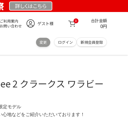
祭
詳しくは
こちら
合計金額
ご利用案内
0
ゲスト様
0円
お問い合わせ
変更
ログイン
新規会員登録
labee 2 クラークス ワラビー
G 限定モデル
の使い心地などをご紹介いただいております！