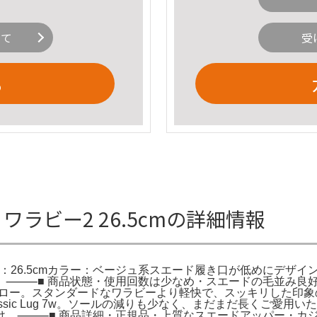
いて
受
る
ークス ワラビー2 26.5cmの詳細情報
サイズ：26.5cmカラー：ベージュ系スエード履き口が低めにデザインさ
。⸻■ 商品状態・使用回数は少なめ・スエードの毛並み良好
lo トーヒルロー。スタンダードなワラビーより軽快で、スッキリした印象の
ye Classic Lug 7w。ソールの減りも少なく、まだまだ長くご愛
け。⸻■ 商品詳細・正規品・上質なスエードアッパー・カジ