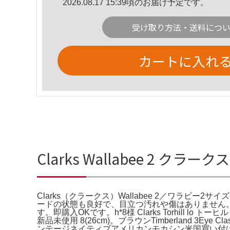
2026.08.17 15:39頃のお届け予定です。
受け取り方法・送料につ
カートに入れ
Clarks Wallabee 2 クラ
Clarks（クラークス）Wallabee 2／ワラビー2
ードの状態も良好で、目立つ汚れや傷はありません
す。即購入OKです。h*8様 Clarks Torhill 
新品未使用 8(26cm)。ブラウンTimberland 3E
ンテージネイティブアメリカンモカシン米国買い付