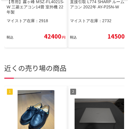
【専用】霧ヶ峰 MSZ-FL4021S-
直接引取 L774 SHARP ルームエ
W 三菱エアコン14畳 室外機 22
アコン 2022年 AY-P25N-W
年製
マイストア在庫：
2918
マイストア在庫：
2732
42400
14500
税込
円
税込
円
近くの売り場の商品