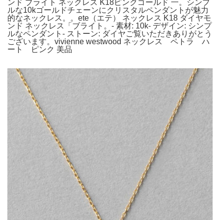
ンド ブライト ネックレス K18ピンクゴールド 一。シンプ
ルな10kゴールドチェーンにクリスタルペンダントが魅力
的なネックレス。。ete（エテ） ネックレス K18 ダイヤモ
ンド ネックレス「ブライト。- 素材: 10k- デザイン: シンプ
ルなペンダント- ストーン: ダイヤご覧いただきありがとう
ございます。vivienne westwood ネックレス ペトラ ハ
ート ピンク 美品