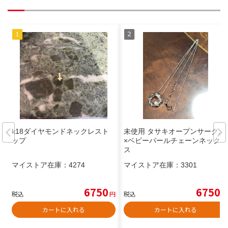
k18ダイヤモンドネックレスト
未使用 タサキオープンサークル
ップ
×ベビーパールチェーンネックレ
ス
マイストア在庫：
4274
マイストア在庫：
3301
6750
6750
税込
円
税込
円
カートに入れる
カートに入れる