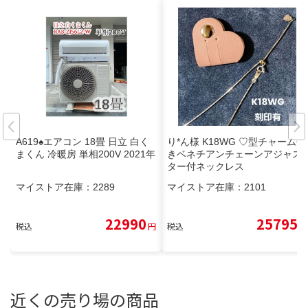
A619♠️エアコン 18畳 日立 白く
り*ん様 K18WG ♡型チャーム付
まくん 冷暖房 単相200V 2021年
きベネチアンチェーンアジャス
ター付ネックレス
マイストア在庫：
2289
マイストア在庫：
2101
22990
25795
税込
円
税込
円
近くの売り場の商品