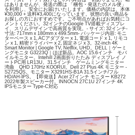
はありませんが、発送の際は 「梱包・発送たのメル便」
を利用し、安全にお届けいたします。価格の内訳は、本体
¥30,000 + 送料¥3,400になっています。状態の良い商品を
お探しの方におすすめです。ご不明点があればお気軽にコ
メントください。32インチのGoogle TV搭載ディスプレ
イ、スリムデザインで高画質を実現。- サイズ: 32インチ-
寸法: 717mm x 180mm x 499.5mm- パッケージ内容: モニ
ターベース x 1, ACアダプター x 1, 電源コード x 1, リモコ
ン x 1, 精密ドライバー x 2, 固定ネジ x 3。32-inch 4K
Smart Monitor | Google TV, Netflix, UHD。DELL｜ゲーミ
ングモニタ G3223Q｜ほぼ新品。AOC 15.6インチ モバ
イルモニター。Intehill 2画面折りたたみ ディスプレイ ノ
ートPC用 LR13U。31.5インチ ゲームミングモニター
湾曲 QHD 170Hz KOORUI。Dell 27 Plus 4K モニター -
S2725QS。モニター X3291HS-B1A 31.5インチ/フル
HD/AH-IPS。​【即発送】Acer 27インチ モニター KB272
2022年製スピーカー付。INNOCN 27C1U 27インチ 4K
IPSモニター Type-C対応