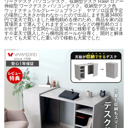
ワークデスク パソコンデスク。収納型デスク Rawr ロアー
伸縮型 ワークデスク パソコンデスク。収納型デスク色
ウッドナチュラルグレージュブランド ヤマソロ設置予定
の場所に大きさが合わなかったので出品します先週34800
円で楽天で買いました梱包頼める便のため、商品を家の設
置場所まで運んでくれますダンボールなどの梱包材のゴミ
が出ず、自分で玄関から設置場所に移動する手間が省けま
す※楽天で購入したら梱包段ボールが分厚く、開封と解体
がとても大変でした重いので移動も大変でした