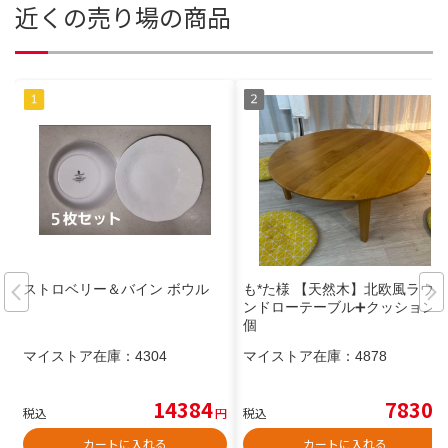
近くの売り場の商品
ストロベリー＆バイン ボウル
も*た様 【天然木】北欧風ラウ
ンドローテーブル➕クッション5
個
マイストア在庫：
4304
マイストア在庫：
4878
14384
7830
税込
円
税込
円
カートに入れる
カートに入れる