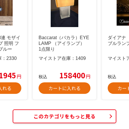
3連 モザイ
Baccarat（バカラ）EYE
ダイアナ 
 照明 フ
LAMP （アイランプ）
ブルラン
ブルー
1点限り
庫：
2330
マイストア在庫：
1409
マイスト
1945
158400
円
円
税込
税込
入れる
カートに入れる
カー
このカテゴリをもっと見る