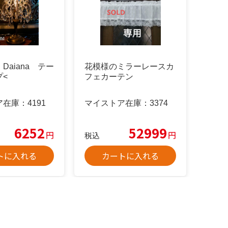
Daiana テー
花模様のミラーレースカ
プ<
フェカーテン
ア在庫：
4191
マイストア在庫：
3374
6252
52999
円
円
税込
トに入れる
カートに入れる