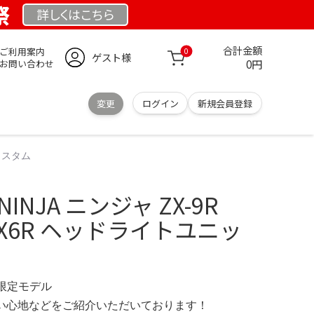
祭
詳しくは
こちら
合計金額
ご利用案内
0
ゲスト様
0円
お問い合わせ
変更
ログイン
新規会員登録
 カスタム
NJA ニンジャ ZX-9R
R ZX6R ヘッドライトユニッ
G 限定モデル
の使い心地などをご紹介いただいております！