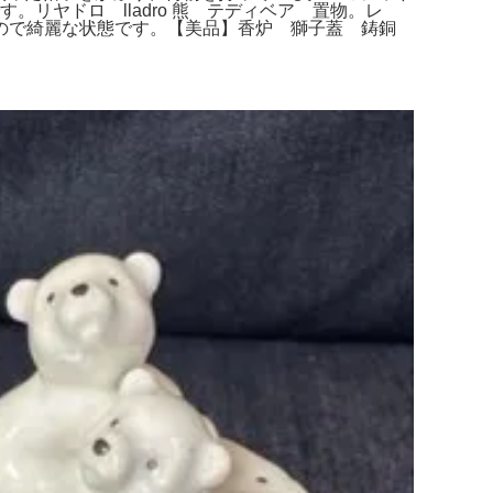
リヤドロ lladro 熊 テディベア 置物。レ
なので綺麗な状態です。【美品】香炉 獅子蓋 鋳銅