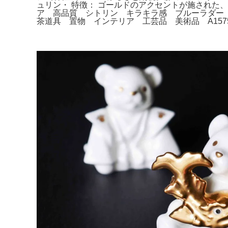
ュリン・ 特徴： ゴールドのアクセントが施された、
ア 高品質 シトリン キラキラ感 ブルーラダー
茶道具 置物 インテリア 工芸品 美術品 A157