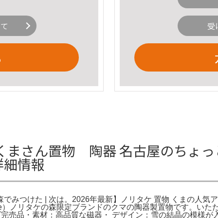
いて
受
る
くまさん置物 陶器 名古屋のちょっ
詳細情報
みつけた | 次は。2026年最新】ノリタケ 置物 くまの人気
ake）ノリタケの森限定ブランドのクマの陶器製置物です。い
ーズ完売品・素材：高品質な磁器・ デザイン：雪の結晶の模様