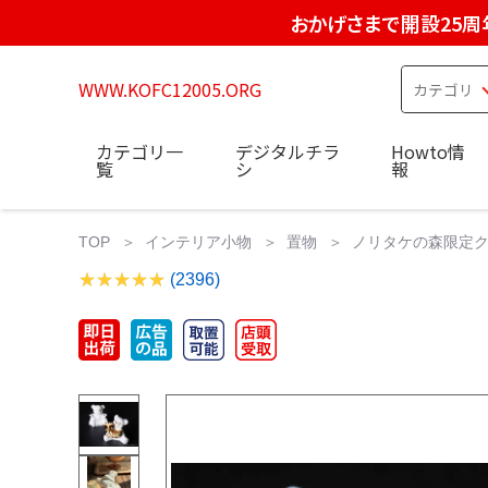
おかげさまで開設25周
WWW.KOFC12005.ORG
カテゴリ一
デジタルチラ
Howto情
覧
シ
報
TOP
インテリア小物
置物
ノリタケの森限定ク
(2396)