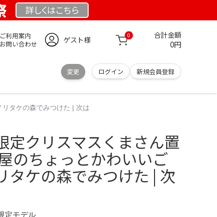
祭
詳しくは
こちら
合計金額
ご利用案内
0
ゲスト様
0円
お問い合わせ
変更
ログイン
新規会員登録
タケの森でみつけた | 次は
限定クリスマスくまさん置
古屋のちょっとかわいいご
タケの森でみつけた | 次
G 限定モデル