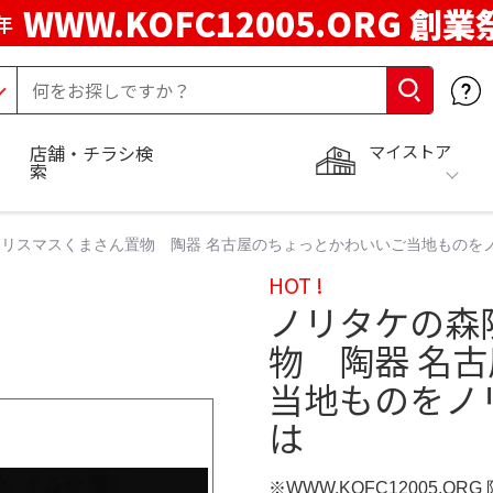
WWW.KOFC12005.ORG 創業
年
マイストア
店舗・チラシ検
索
リスマスくまさん置物 陶器 名古屋のちょっとかわいいご当地ものをノリ
HOT !
ノリタケの森
物 陶器 名
当地ものをノリ
は
※WWW.KOFC12005.OR